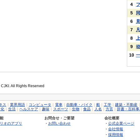
4
5
6
7
8
9
10
 CJKI. All Rights Reserved
ネス
｜
業界用語
｜
コンピュータ
｜
電車
｜
自動車・バイク
｜
船
｜
工学
｜
建築・不動産
文化
｜
生活
｜
ヘルスケア
｜
趣味
｜
スポーツ
｜
生物
｜
食品
｜
人名
｜
方言
｜
辞書・百科事
能
お問合せ・ご要望
会社概要
リオのアプリ
・
お問い合わせ
・
公式企業ページ
・
会社情報
・
採用情報