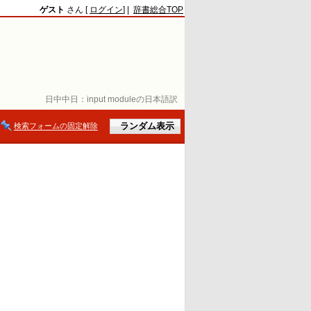
ゲスト
さん [
ログイン
] |
辞書総合TOP
日中中日：
input moduleの日本語訳
検索フォームの固定解除