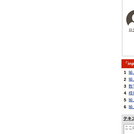
ロ
「in
1
输
2
输
3
数
4
模
5
输
6
输
テキ