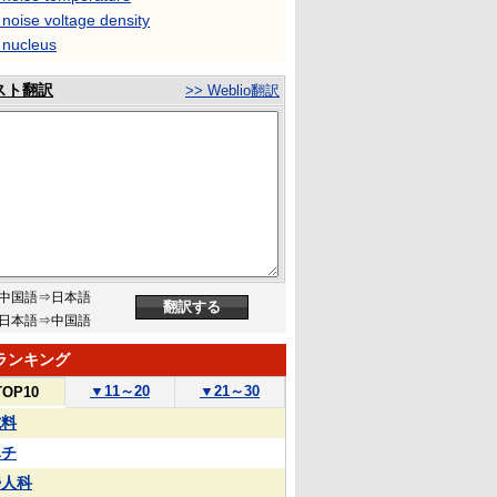
 noise voltage density
 nucleus
スト翻訳
>> Weblio翻訳
中国語⇒日本語
日本語⇒中国語
ランキング
▼
11～20
▼
21～30
TOP10
試料
ハチ
婦人科