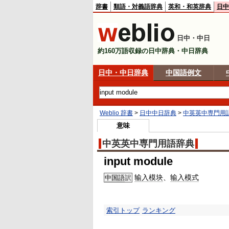
辞書
類語・対義語辞典
英和・和英辞典
日中
日中・中日
約160万語収録の日中辞典・中日辞典
日中・中日辞典
中国語例文
Weblio 辞書
>
日中中日辞典
>
中英英中専門用
意味
中英英中専門用語辞典
input module
输入模块
、
输入模式
中国語
訳
索引トップ
ランキング