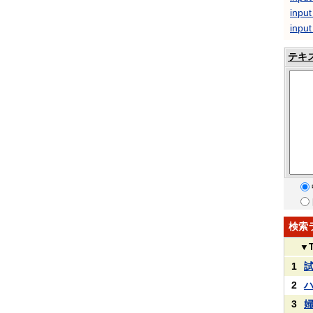
input
input
テキ
検索
▼
1
2
3