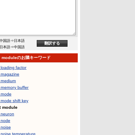
中国語⇒日本語
日本語⇒中国語
ut moduleのお隣キーワード
 loading factor
t magazine
t medium
t memory buffer
t mode
 mode shift key
t module
t neuron
t node
 noise
 noise temperature