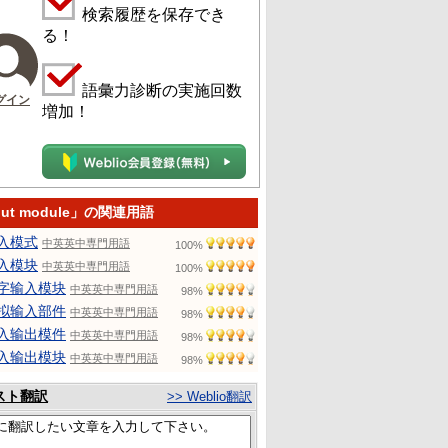
検索履歴を保存でき
る！
語彙力診断の実施回数
グイン
増加！
put module」の関連用語
入模式
中英英中専門用語
100%
入模块
中英英中専門用語
100%
字输入模块
中英英中専門用語
98%
拟输入部件
中英英中専門用語
98%
入输出模件
中英英中専門用語
98%
入输出模块
中英英中専門用語
98%
スト翻訳
>> Weblio翻訳