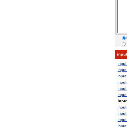
inp
input
inpu
inpu
inpu
inpu
input
inpu
inpu
inpu
input
input