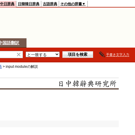
中日辞典
日韓韓日辞典
古語辞典
その他の辞書▼
中国語翻訳
手書き文字入力
語
>
input module
の解説