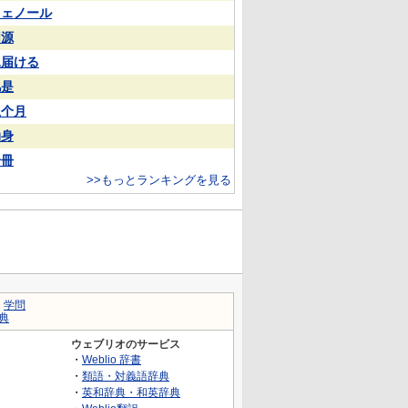
フェノール
同源
見届ける
凡是
上个月
动身
一冊
>>もっとランキングを見る
｜
学問
典
ウェブリオのサービス
・
Weblio 辞書
・
類語・対義語辞典
・
英和辞典・和英辞典