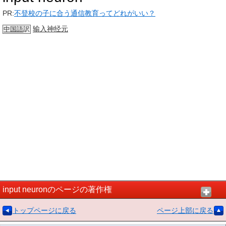
PR:
不登校の子に合う通信教育ってどれがいい？
输入
神经元
中国語
訳
input neuronのページの著作権
トップページに戻る
ページ上部に戻る