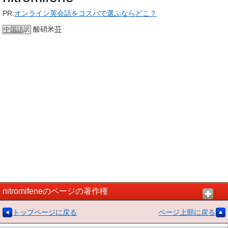
PR:
オンライン英会話をコスパで選ぶならどこ？
酸硝米
芬
中国語
訳
nitromifeneのページの著作権
トップページに戻る
ページ上部に戻る