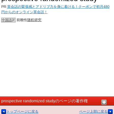
PR:
英会話の緊張感とアドリブ力を身に着ける！クーポンで初月480
円からのオンライン英会話！
前瞻性
随机
研究
中国語
訳
prospective randomized studyのページの著作権
トップページに戻る
ページ上部に戻る