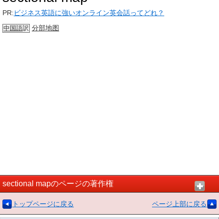
PR:
ビジネス英語に強いオンライン英会話ってどれ？
分部
地图
中国語
訳
sectional mapのページの著作権
トップページに戻る
ページ上部に戻る