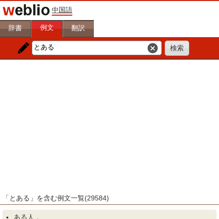
中国語
例文
辞書
翻訳
「とある」を含む例文一覧(29584)
ある
人．