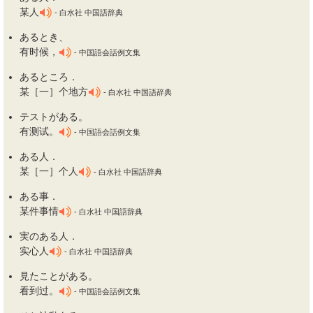
某人
- 白水社 中国語辞典
ある
とき、
有时候，
- 中国語会話例文集
ある
ところ．
某［一］个地方
- 白水社 中国語辞典
テストが
ある
。
有测试。
- 中国語会話例文集
ある
人．
某［一］个人
- 白水社 中国語辞典
ある
事．
某件事情
- 白水社 中国語辞典
実の
ある
人．
实心人
- 白水社 中国語辞典
見たことが
ある
。
看到过。
- 中国語会話例文集