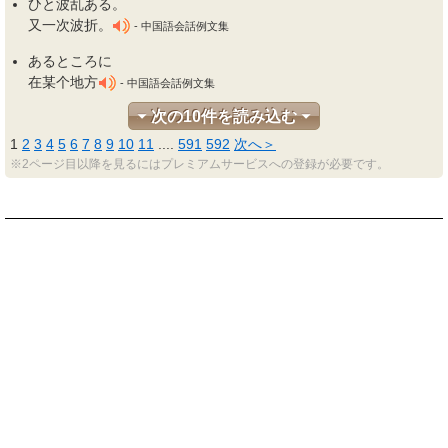
ひと波乱
ある
。
又一次波折。
- 中国語会話例文集
ある
ところに
在某个地方
- 中国語会話例文集
次の10件を読み込む
1
2
3
4
5
6
7
8
9
10
11
...
.
591
592
次へ＞
※2ページ目以降を見るにはプレミアムサービスへの登録が必要です。