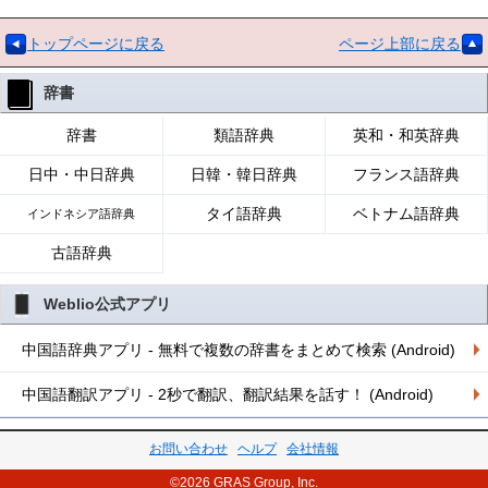
トップページに戻る
ページ上部に戻る
辞書
辞書
類語辞典
英和・和英辞典
日中・中日辞典
日韓・韓日辞典
フランス語辞典
タイ語辞典
ベトナム語辞典
インドネシア語辞典
古語辞典
Weblio公式アプリ
中国語辞典アプリ - 無料で複数の辞書をまとめて検索 (Android)
中国語翻訳アプリ - 2秒で翻訳、翻訳結果を話す！ (Android)
お問い合わせ
ヘルプ
会社情報
©2026 GRAS Group, Inc.