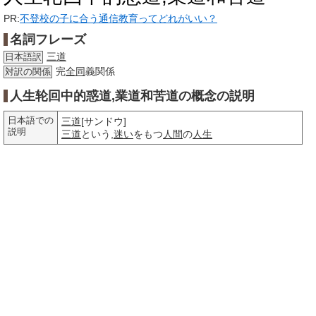
PR:
不登校の子に合う通信教育ってどれがいい？
名詞フレーズ
三道
日本語訳
完
全同
義関係
対訳の関係
人生轮回中的惑道,業道和苦道の概念の説明
日本語での
三道
[サンドウ]
説明
三道
という,
迷い
をもつ
人間
の
人生