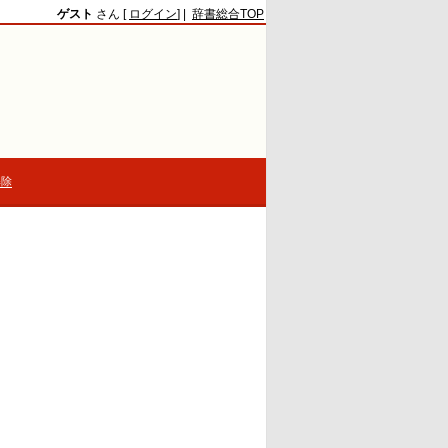
ゲスト
さん [
ログイン
] |
辞書総合TOP
解除