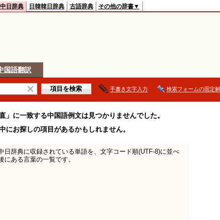
中日辞典
日韓韓日辞典
古語辞典
その他の辞書▼
中国語翻訳
手書き文字入力
検索フォームの固定
直」に一致する中国語例文は見つかりませんでした。
中にお探しの項目があるかもしれません。
日中中日辞典に収録されている単語を、文字コード順(UTF-8)に並べ
後にある言葉の一覧です。