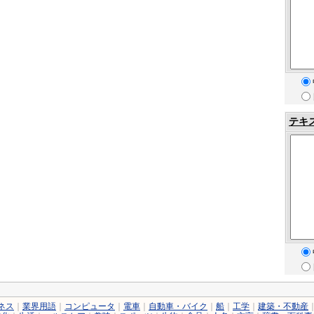
テキ
ネス
｜
業界用語
｜
コンピュータ
｜
電車
｜
自動車・バイク
｜
船
｜
工学
｜
建築・不動産