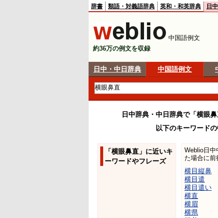
辞書
類語・対義語辞典
英和・和英辞典
日中
中国語例文
約36万の例文を収録
日中・中日辞典
中国語例文
日中辞典・中日辞典で「横眼鼻
以下のキーワードの
Weblio
「横眼鼻直」に近いキ
た場合に前
ーワードやフレーズ
横目縦鼻
横目遣
横目遣い
横直
横眉
横県