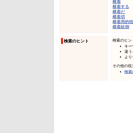
横着
横着する
横着だ
横着切
横着用的
横着砍倒
検索のヒン
検索のヒント
キー
違う
より
その他の役
検索