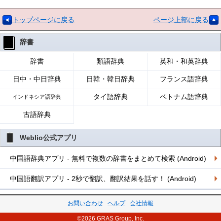
トップページに戻る
ページ上部に戻る
辞書
辞書
類語辞典
英和・和英辞典
日中・中日辞典
日韓・韓日辞典
フランス語辞典
タイ語辞典
ベトナム語辞典
インドネシア語辞典
古語辞典
Weblio公式アプリ
中国語辞典アプリ - 無料で複数の辞書をまとめて検索 (Android)
中国語翻訳アプリ - 2秒で翻訳、翻訳結果を話す！ (Android)
お問い合わせ
ヘルプ
会社情報
©2026 GRAS Group, Inc.