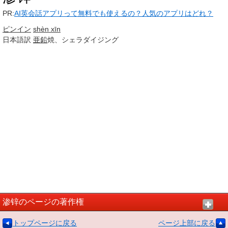
PR:
AI英会話アプリって無料でも使えるの？人気のアプリはどれ？
ピンイン
shèn xīn
日本語訳
亜鉛
焼、シェラダイジング
渗锌のページの著作権
トップページに戻る
ページ上部に戻る