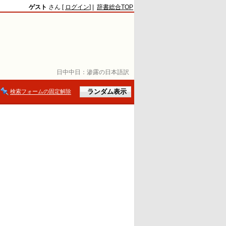
ゲスト
さん [
ログイン
] |
辞書総合TOP
日中中日：
渗露の日本語訳
検索フォームの固定解除