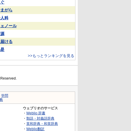
泳ぐ
やまがら
婦人科
フェノール
同源
見届ける
凡是
>>もっとランキングを見る
s Reserved.
｜
学問
典
ウェブリオのサービス
・
Weblio 辞書
・
類語・対義語辞典
・
英和辞典・和英辞典
・
Weblio翻訳