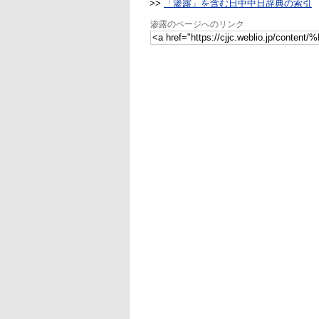
>>
「渗露」を含む日中中日辞典の索引
渗露のページへのリンク