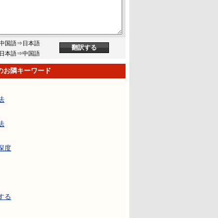
中国語⇒日本語
日本語⇒中国語
のお隣キーワード
法
法
深度
する