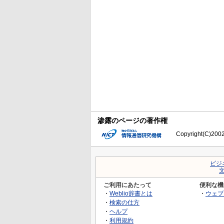
渗露のページの著作権
Copyright(C)2002-
ビジ
ご利用にあたって
便利な機
・
Weblio辞書とは
・
ウェブ
・
検索の仕方
・
ヘルプ
・
利用規約