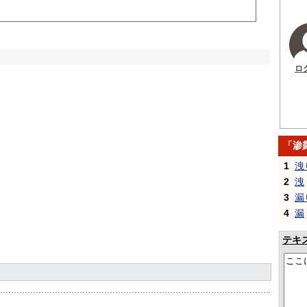
ロ
「渗
1
洩
2
洩
3
漏
4
漏
テキ