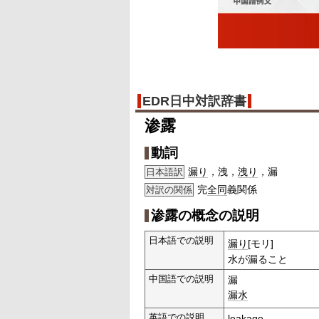
EDR日中対訳辞書
渗露
動詞
漏り
，洩，
洩り
，漏
日本語訳
完
全同
義関係
対訳の関係
渗露の概念の説明
日本語での説明
漏り
[モリ]
水が漏ること
中国語での説明
漏
漏水
英語での説明
leakage