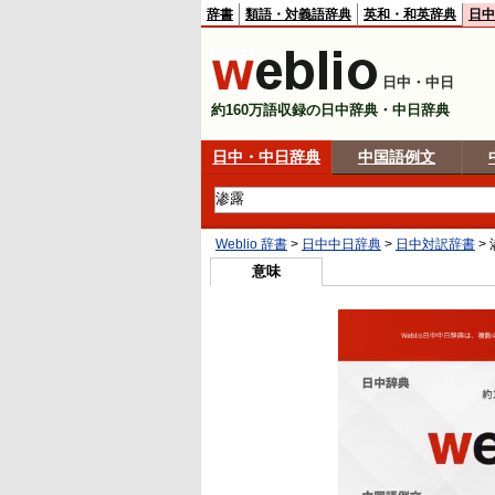
辞書
類語・対義語辞典
英和・和英辞典
日中
日中・中日
約160万語収録の日中辞典・中日辞典
日中・中日辞典
中国語例文
Weblio 辞書
>
日中中日辞典
>
日中対訳辞書
>
意味