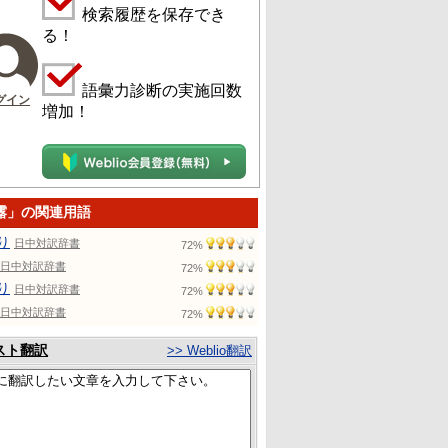
検索履歴を保存でき
る！
語彙力診断の実施回数
グイン
増加！
露」の関連用語
り
日中対訳辞書
72%
日中対訳辞書
72%
り
日中対訳辞書
72%
日中対訳辞書
72%
スト翻訳
>> Weblio翻訳