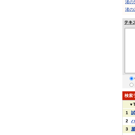
渚のS
渚の
テキ
検索
▼
1
2
3