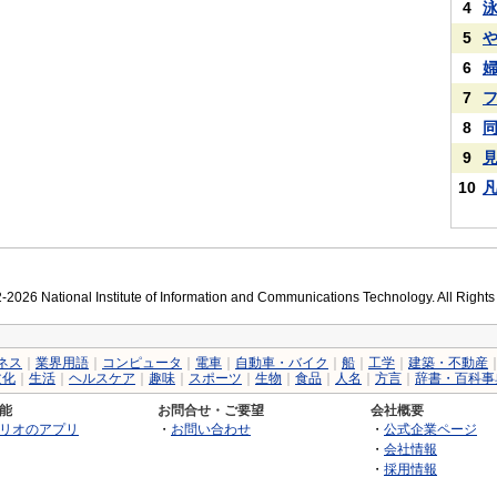
4
5
6
7
8
9
10
2026 National Institute of Information and Communications Technology. All Right
ネス
｜
業界用語
｜
コンピュータ
｜
電車
｜
自動車・バイク
｜
船
｜
工学
｜
建築・不動産
文化
｜
生活
｜
ヘルスケア
｜
趣味
｜
スポーツ
｜
生物
｜
食品
｜
人名
｜
方言
｜
辞書・百科事
能
お問合せ・ご要望
会社概要
リオのアプリ
・
お問い合わせ
・
公式企業ページ
・
会社情報
・
採用情報