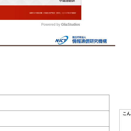
Powered by 
GliaStudios
Mute
こん