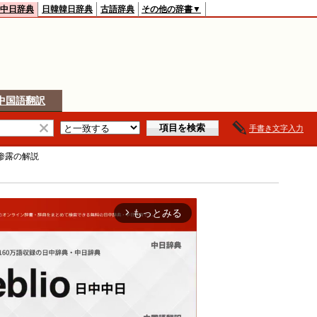
中日辞典
日韓韓日辞典
古語辞典
その他の辞書▼
中国語翻訳
手書き文字入力
渗露
の解説
もっとみる
arrow_forward_ios