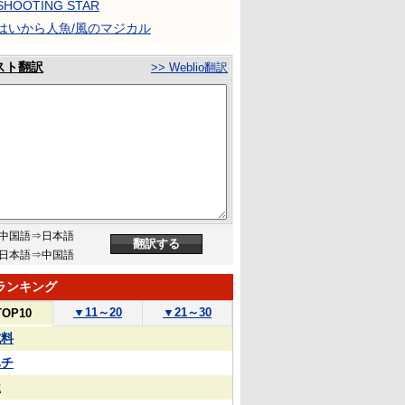
HOOTING STAR
はいから人魚/風のマジカル
スト翻訳
>> Weblio翻訳
中国語⇒日本語
日本語⇒中国語
ランキング
▼
11～20
▼
21～30
TOP10
試料
ハチ
屋