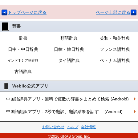
トップページに戻る
ページ上部に戻る
辞書
辞書
類語辞典
英和・和英辞典
日中・中日辞典
日韓・韓日辞典
フランス語辞典
タイ語辞典
ベトナム語辞典
インドネシア語辞典
古語辞典
Weblio公式アプリ
中国語辞典アプリ - 無料で複数の辞書をまとめて検索 (Android)
中国語翻訳アプリ - 2秒で翻訳、翻訳結果を話す！ (Android)
お問い合わせ
ヘルプ
会社情報
©2026 GRAS Group, Inc.