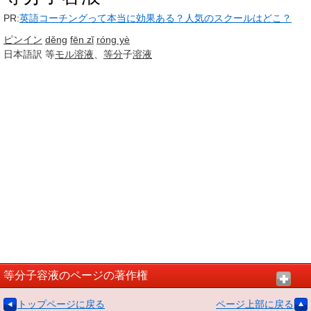
PR:
英語コーチングって本当に効果ある？人気のスクールはどこ？
ピンイン
děng
fēn zǐ
róng yè
日本語訳
等
モル
溶液
、
等分
子
溶液
等分子容液のページの著作権
トップページに戻る
ページ上部に戻る