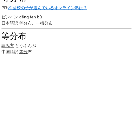
PR:
不登校の子が選んでいるオンライン塾は？
ピンイン
děng
fēn bù
日本語訳
等分
布、
一様
分布
等分布
読み方
とうぶんぷ
中国語訳
等分
布