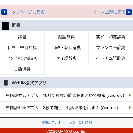
トップページに戻る
ページ上部に戻る
辞書
辞書
類語辞典
英和・和英辞典
日中・中日辞典
日韓・韓日辞典
フランス語辞典
タイ語辞典
ベトナム語辞典
インドネシア語辞典
古語辞典
Weblio公式アプリ
中国語辞典アプリ - 無料で複数の辞書をまとめて検索 (Android)
中国語翻訳アプリ - 2秒で翻訳、翻訳結果を話す！ (Android)
お問い合わせ
ヘルプ
会社情報
©2026 GRAS Group, Inc.