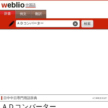
中国語
辞書
例文
翻訳
日中中日専門用語辞典
ＡＤコンバーター