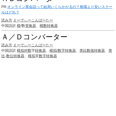
PR:
オンライン英会話って結局いくらかかるの？相場より安いスクー
ルはどれ？
読み方
えーでぃー
こんばーたー
中国語訳
模
/数
变换器
、
模数转换器
Ａ／Ｄコンバーター
読み方
えーでぃー
こんばーたー
中国語訳
模拟
对数
字
转换器
、
模拟/数字转换器
、
类比
数值
转换器
、
类
比
-
数位
转换器
、
模拟
至
数字转换器