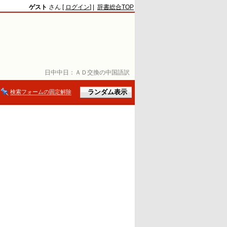
ゲスト
さん [
ログイン
] |
辞書総合TOP
日中中日：
ＡＤ交換の中国語訳
検索フォームの固定解除