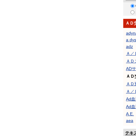
ＡＤ
adyn
a dys
adz
Ａ／
ＡＤ
AD
ＡＤ
ＡＤ
Ａ／
Ad
Ad
A.E.
aea
テキ