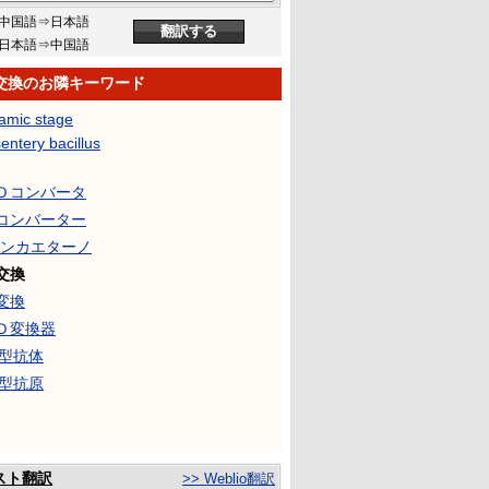
中国語⇒日本語
日本語⇒中国語
交換のお隣キーワード
amic stage
entery bacillus
Ｄコンバータ
コンバーター
サンカエターノ
交換
変換
Ｄ変換器
血型抗体
血型抗原
スト翻訳
>> Weblio翻訳