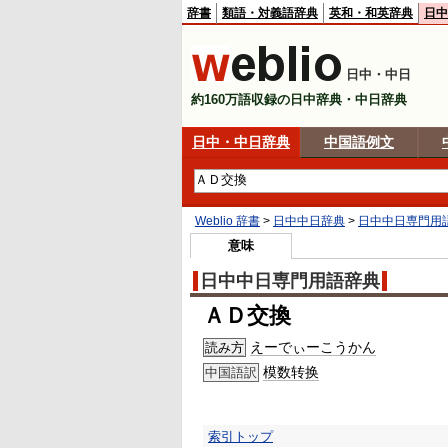
辞書
類語・対義語辞典
英和・和英辞典
日中
日中・中日
約160万語収録の日中辞典・中日辞典
日中・中日辞典
中国語例文
Weblio 辞書
>
日中中日辞典
>
日中中日専門用
意味
日中中日専門用語辞典
ＡＤ交換
えーでぃー
こうかん
読み方
模数转换
中国語訳
索引トップ