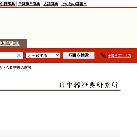
中日辞典
日韓韓日辞典
古語辞典
その他の辞書▼
中国語翻訳
手書き文字入力
語
>
ＡＤ交換
の解説