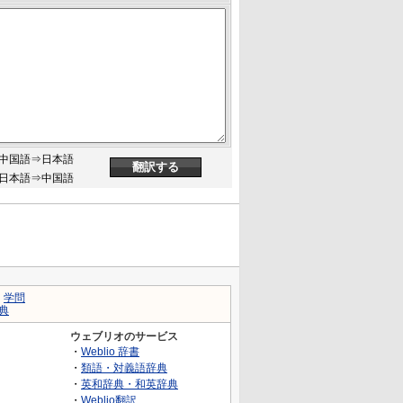
中国語⇒日本語
日本語⇒中国語
｜
学問
典
ウェブリオのサービス
・
Weblio 辞書
・
類語・対義語辞典
・
英和辞典・和英辞典
・
Weblio翻訳