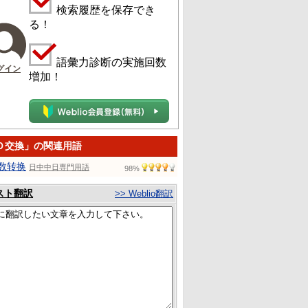
検索履歴を保存でき
る！
語彙力診断の実施回数
グイン
増加！
Ｄ交換」の関連用語
数转换
日中中日専門用語
98%
スト翻訳
>> Weblio翻訳