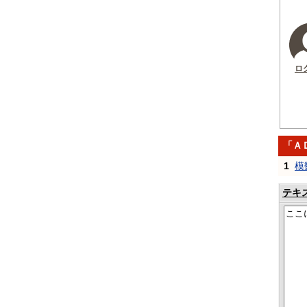
ロ
「Ａ
1
模
テキ