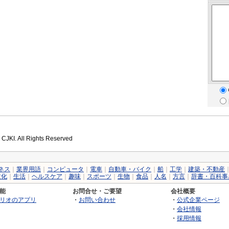
 CJKI. All Rights Reserved
ネス
｜
業界用語
｜
コンピュータ
｜
電車
｜
自動車・バイク
｜
船
｜
工学
｜
建築・不動産
文化
｜
生活
｜
ヘルスケア
｜
趣味
｜
スポーツ
｜
生物
｜
食品
｜
人名
｜
方言
｜
辞書・百科事
能
お問合せ・ご要望
会社概要
リオのアプリ
・
お問い合わせ
・
公式企業ページ
・
会社情報
・
採用情報