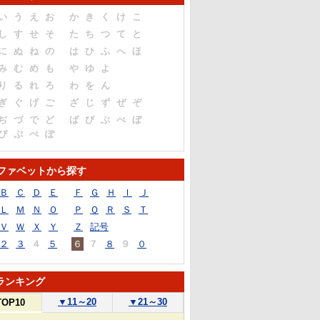
い
う
え
お
か
き
く
け
こ
し
す
せ
そ
た
ち
つ
て
と
に
ぬ
ね
の
は
ひ
ふ
へ
ほ
み
む
め
も
や
ゆ
よ
り
る
れ
ろ
わ
を
ん
ぎ
ぐ
げ
ご
ざ
じ
ず
ぜ
ぞ
ぢ
づ
で
ど
ば
び
ぶ
べ
ぼ
ぴ
ぷ
ぺ
ぽ
ファベットから探す
Ｂ
Ｃ
Ｄ
Ｅ
Ｆ
Ｇ
Ｈ
Ｉ
Ｊ
Ｌ
Ｍ
Ｎ
Ｏ
Ｐ
Ｑ
Ｒ
Ｓ
Ｔ
Ｖ
Ｗ
Ｘ
Ｙ
Ｚ
記号
２
３
４
５
６
７
８
９
０
ランキング
▼
11～20
▼
21～30
TOP10