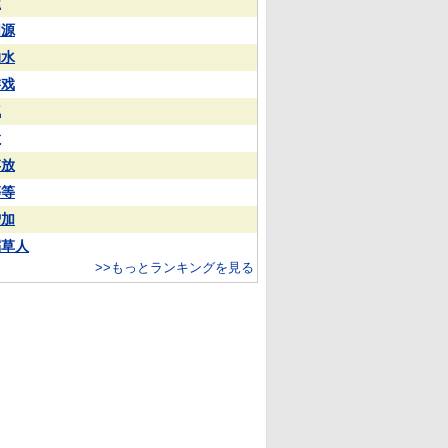
屋
同源
抽水
游戏
气
股
存放
等等
增加
稻草人
>>もっとランキングを見る