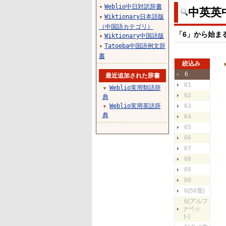
Weblio中日対訳辞書
▼
中英英
Wiktionary日本語版
▼
（中国語カテゴリ）
「6」から始ま
Wiktionary中国語版
▼
Tatoeba中国語例文辞
▼
書
絞込み
6
最近追加された辞書
61
Weblio実用類語辞
▼
62
典
Weblio実用英語辞
63
▼
典
64
65
66
67
68
69
60
6(50音)
6(アルフ
ァベッ
ト)