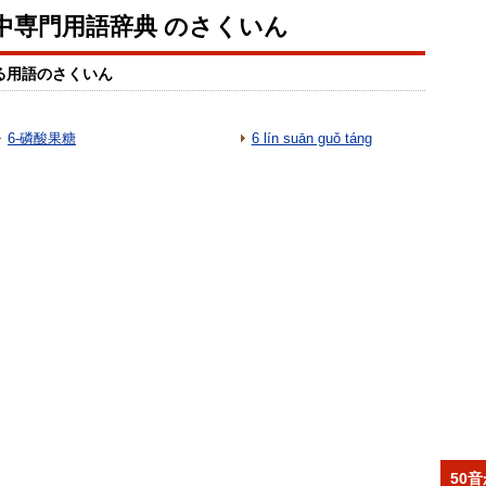
中専門用語辞典 のさくいん
る用語のさくいん
6-磷酸果糖
6 lín suān guǒ táng
50