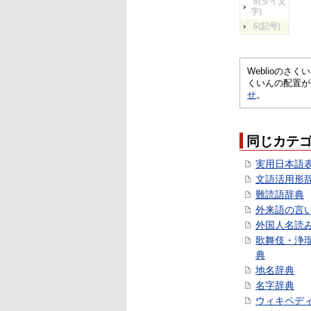
6(タイ文
字)
6(記号)
Weblioの
くいんの配置が
せ
。
同じカテ
実用日本語
文語活用形
難読語辞典
外来語の言
外国人名読
歌舞伎・浄
典
地名辞典
名字辞典
ウィキペデ