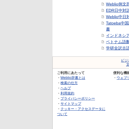
Weblio例文
EDR日中対
Weblio中
Tatoeba
書
インドネシ
ベトナム語
学研全訳古
ビジ
ご利用にあたって
便利な機
・
Weblio辞書とは
・
ウェブ
・
検索の仕方
・
ヘルプ
・
利用規約
・
プライバシーポリシー
・
サイトマップ
・
クッキー・アクセスデータに
ついて