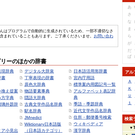
あ
さ
な
ま
さくいんはプログラムで自動的に生成されているため、一部不適切なさ
含まれていることもあります。ご了承くださいませ。
お問い合わ
ら
が
だ
ぱ
ゴリーのほかの辞書
表現辞典
デジタル大辞泉
日本語活用形辞書
アル
辞書
丁寧表現の辞書
宮内庁用語
Ａ
原色大辞典
標準案内用図記号一覧
Ｋ
い換え提案
物語要素事典
アルファベット表記辞
Ｕ
典
み方字典
隠語大辞典
１
季語・季題辞典
瑠璃外題辞
古典文学作品名辞典
近代文学作品名辞典
駅名辞典
住所・郵便番号検索
JMnedict
検索
ウィキペディア
Wiktionary日本語版
▼
ィア小見出
（日本語カテゴリ）
漢字辞典