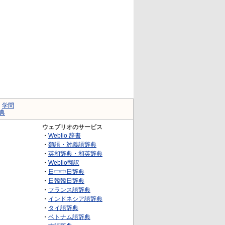
｜
学問
典
ウェブリオのサービス
・
Weblio 辞書
・
類語・対義語辞典
・
英和辞典・和英辞典
・
Weblio翻訳
・
日中中日辞典
・
日韓韓日辞典
・
フランス語辞典
・
インドネシア語辞典
・
タイ語辞典
・
ベトナム語辞典