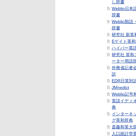
し辞書
Weblio日
辞書
Weblio類
辞書
研究社 新英
Eゲイト英
ハイパー英
研究社 英和
ーター用語
外務省記者
訳
EDR日英対
JMnedict
Weblio記
英語イディ
典
インターネ
グ英和辞典
斎藤和英大
人口統計学