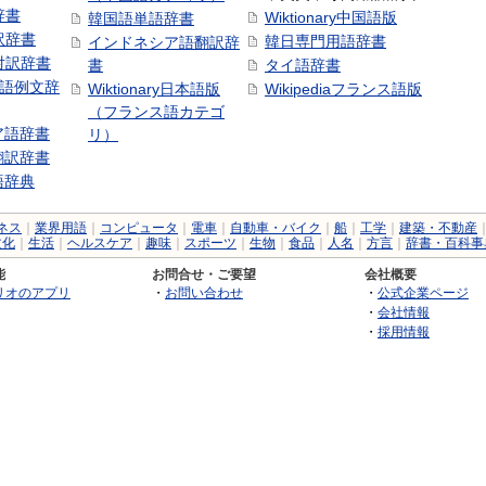
辞書
Wiktionary中国語版
韓国語単語辞書
訳辞書
韓日専門用語辞書
インドネシア語翻訳辞
日対訳辞書
書
タイ語辞書
中国語例文辞
Wiktionary日本語版
Wikipediaフランス語版
（フランス語カテゴ
ア語辞書
リ）
翻訳辞書
語辞典
ネス
｜
業界用語
｜
コンピュータ
｜
電車
｜
自動車・バイク
｜
船
｜
工学
｜
建築・不動産
文化
｜
生活
｜
ヘルスケア
｜
趣味
｜
スポーツ
｜
生物
｜
食品
｜
人名
｜
方言
｜
辞書・百科事
能
お問合せ・ご要望
会社概要
リオのアプリ
・
お問い合わせ
・
公式企業ページ
・
会社情報
・
採用情報