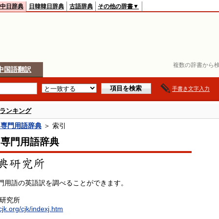
中日辞典
日韓韓日辞典
古語辞典
その他の辞書▼
複数の辞書から検
中国語翻訳
手書き文字入力
ランキング
中専門用語辞典
＞ 索引
中専門用語辞典
門用語の英語訳を調べることができます。
典研究所
cjk.org/cjk/indexj.htm