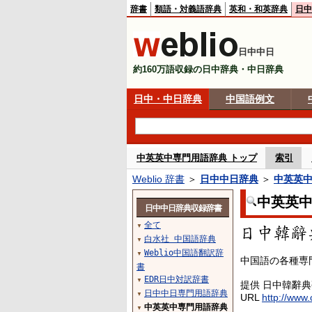
辞書
類語・対義語辞典
英和・和英辞典
日中
日中中日
約160万語収録の日中辞典・中日辞典
日中・中日辞典
中国語例文
中英英中専門用語辞典 トップ
索引
Weblio 辞書
＞
日中中日辞典
＞
中英英
中英英
日中中日辞典収録辞書
全て
▼
白水社 中国語辞典
▼
Weblio中国語翻訳辞
▼
中国語の各種専
書
EDR日中対訳辞書
▼
提供 日中韓辭
日中中日専門用語辞典
▼
URL
http://www.
中英英中専門用語辞典
▼