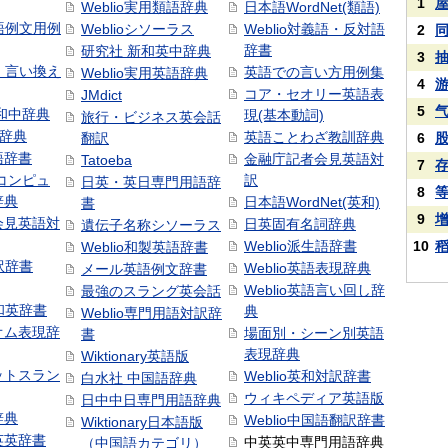
1
Weblio実用類語辞典
日本語WordNet(類語)
本語例文用例
Weblioシソーラス
Weblio対義語・反対語
2
辞書
研究社 新和英中辞典
3
語・言い換え
英語での言い方用例集
Weblio実用英語辞典
4
コア・セオリー英語表
JMdict
5
和中辞典
現(基本動詞)
旅行・ビジネス英会話
和辞典
英語ことわざ教訓辞典
翻訳
6
語辞書
金融庁記者会見英語対
Tatoeba
7
コンピュ
訳
日英・英日専門用語辞
8
辞典
日本語WordNet(英和)
書
9
会見英語対
日英固有名詞辞典
遺伝子名称シソーラス
Weblio派生語辞書
10
Weblio和製英語辞書
訳辞書
Weblio英語表現辞典
メール英語例文辞書
Weblio英語言い回し辞
最強のスラング英会話
号和英辞書
典
Weblio専門用語対訳辞
オム表現辞
場面別・シーン別英語
書
表現辞典
Wiktionary英語版
ットスラン
Weblio英和対訳辞書
白水社 中国語辞典
ウィキペディア英語版
日中中日専門用語辞典
辞典
Weblio中国語翻訳辞書
Wiktionary日本語版
英英辞書
中英英中専門用語辞典
（中国語カテゴリ）