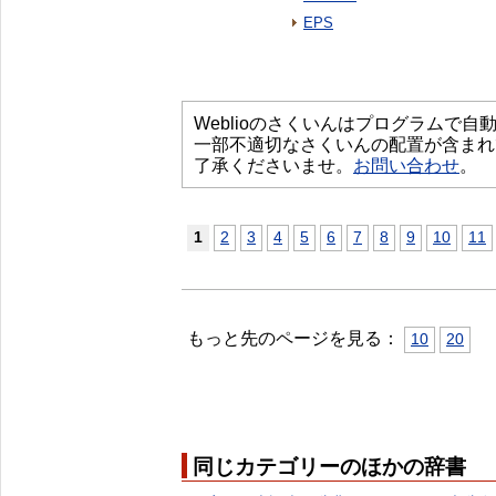
EPS
Weblioのさくいんはプログラムで
一部不適切なさくいんの配置が含まれ
了承くださいませ。
お問い合わせ
。
1
2
3
4
5
6
7
8
9
10
11
もっと先のページを見る：
10
20
同じカテゴリーのほかの辞書