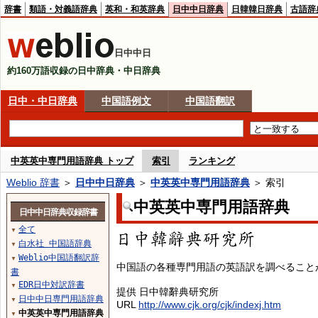
辞書
類語・対義語辞典
英和・和英辞典
日中中日辞典
日韓韓日辞典
古語辞
日中中日
約160万語収録の日中辞典・中日辞典
日中・中日辞典
中国語例文
中国語翻訳
中英英中専門用語辞典 トップ
索引
ランキング
Weblio 辞書
＞
日中中日辞典
＞
中英英中専門用語辞典
＞ 索引
中英英中専門用語辞典
日中中日辞典収録辞書
全て
▼
白水社 中国語辞典
▼
Weblio中国語翻訳辞
▼
中国語の各種専門用語の英語訳を調べること
書
EDR日中対訳辞書
▼
提供 日中韓辭典研究所
日中中日専門用語辞典
▼
URL
http://www.cjk.org/cjk/indexj.htm
中英英中専門用語辞典
▼