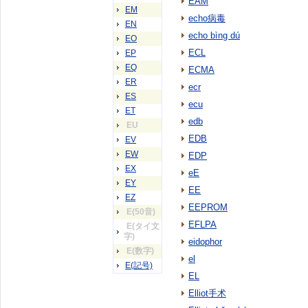
EAM
EM
echo病毒
EN
echo bìng dú
EO
ECL
EP
EQ
ECMA
ER
ecr
ES
ecu
ET
edb
EU
EDB
EV
EW
EDP
EX
eE
EY
EE
EZ
EEPROM
E(50音)
EFLPA
E(タイ文
字)
eidophor
E(数字)
el
E(記号)
EL
Elliot手术