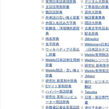
実用日本語表現辞典
デジタル大辞泉
文語活用形辞書
丁寧表現の辞書
難読語辞典
原色大辞典
外来語の言い換え提案
物語要素事典
外国人名読み方字典
隠語大辞典
歌舞伎・浄瑠璃外題辞
古典文学作品名
典
駅名辞典
地名辞典
JMnedict
名字辞典
Wiktionary日
ウィキペディア小見出
（日本語カテゴ
し辞書
Weblio実用類
Weblio日本語例文用例
Weblioシソー
辞書
研究社 新和英
Weblio類語・言い換え
Weblio実用英
辞書
JMdict
研究社 新英和中辞典
旅行・ビジネス
Eゲイト英和辞典
翻訳
ハイパー英語辞書
Tatoeba
研究社 英和コンピュ
日英・英日専門
ーター用語辞典
書
外務省記者会見英語対
遺伝子名称シソ