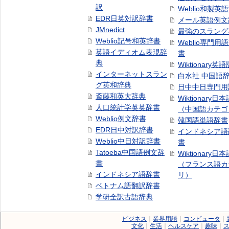
訳
Weblio和製英
EDR日英対訳辞書
メール英語例文
JMnedict
最強のスラング
Weblio記号和英辞書
Weblio専門用
英語イディオム表現辞
書
典
Wiktionary英語
インターネットスラン
白水社 中国語
グ英和辞典
日中中日専門用
斎藤和英大辞典
Wiktionary日
人口統計学英英辞書
（中国語カテゴ
Weblio例文辞書
韓国語単語辞書
EDR日中対訳辞書
インドネシア語
Weblio中日対訳辞書
書
Tatoeba中国語例文辞
Wiktionary日
書
（フランス語カ
インドネシア語辞書
リ）
ベトナム語翻訳辞書
学研全訳古語辞典
ビジネス
｜
業界用語
｜
コンピュータ
｜
文化
｜
生活
｜
ヘルスケア
｜
趣味
｜