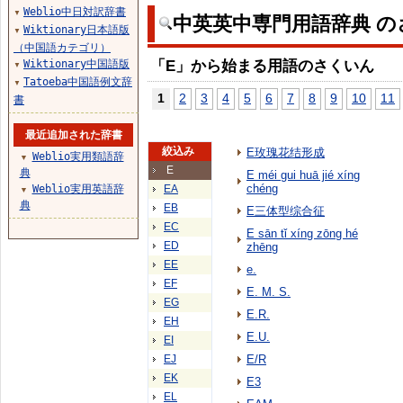
Weblio中日対訳辞書
▼
中英英中専門用語辞典 の
Wiktionary日本語版
▼
（中国語カテゴリ）
「E」から始まる用語のさくいん
Wiktionary中国語版
▼
Tatoeba中国語例文辞
▼
1
2
3
4
5
6
7
8
9
10
11
書
最近追加された辞書
絞込み
E玫瑰花结形成
Weblio実用類語辞
▼
E
典
E méi gui huā jié xíng
chéng
Weblio実用英語辞
EA
▼
典
EB
E三体型综合征
EC
E sān tǐ xíng zōng hé
ED
zhēng
EE
e.
EF
E. M. S.
EG
E.R.
EH
E.U.
EI
EJ
E/R
EK
E3
EL