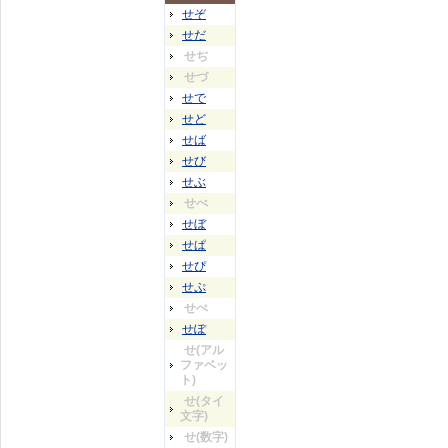
せぞ
せだ
せぢ
せづ
せで
せど
せば
せび
せぶ
せべ
せぼ
せぱ
せぴ
せぷ
せぺ
せぽ
せ(アル
ファベッ
ト)
せ(タイ
文字)
せ(数字)