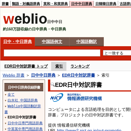
辞書
類語・対義語辞典
英和・和英辞典
日中中日辞典
日韓韓日辞典
古語辞
日中中日
約160万語収録の日中辞典・中日辞典
日中・中日辞典
中国語例文
中国語翻訳
EDR日中対訳辞書 トップ
索引
ランキング
Weblio 辞書
＞
日中中日辞典
＞
EDR日中対訳辞書
＞ 索引
EDR日中対訳辞書
日中中日辞典収録辞書
全て
▼
白水社 中国語辞典
▼
Weblio中国語翻訳辞
▼
コンピュータによる言語処理を目的として開
書
辞書」プロジェクトの日中対訳辞書です。
EDR日中対訳辞書
▼
日中中日専門用語辞典
▼
提供 情報通信研究機構
中英英中専門用語辞典
▼
URL
http://www2.nict.go.jp/out-promotio