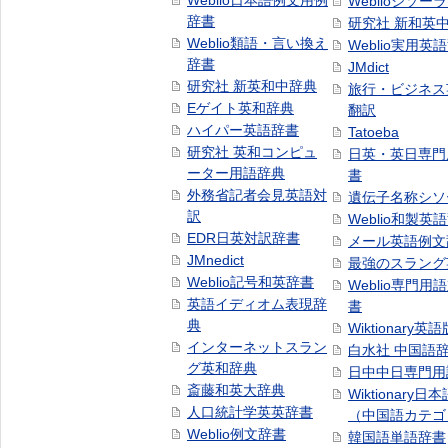
Weblio日本語例文用例
Weblioシソー
辞書
研究社 新和英
Weblio類語・言い換え
Weblio実用英
辞書
JMdict
研究社 新英和中辞典
旅行・ビジネス
Eゲイト英和辞典
翻訳
ハイパー英語辞書
Tatoeba
研究社 英和コンピュ
日英・英日専門
ーター用語辞典
書
外務省記者会見英語対
遺伝子名称シソ
訳
Weblio和製英
EDR日英対訳辞書
メール英語例文
JMnedict
最強のスラング
Weblio記号和英辞書
Weblio専門用
英語イディオム表現辞
書
典
Wiktionary英語
インターネットスラン
白水社 中国語
グ英和辞典
日中中日専門用
斎藤和英大辞典
Wiktionary日
人口統計学英英辞書
（中国語カテゴ
Weblio例文辞書
韓国語単語辞書