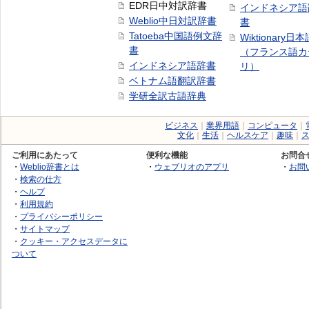
EDR日中対訳辞書
インドネシア語
Weblio中日対訳辞書
書
Tatoeba中国語例文辞
Wiktionary日
書
（フランス語カ
インドネシア語辞書
リ）
ベトナム語翻訳辞書
学研全訳古語辞典
ビジネス
｜
業界用語
｜
コンピュータ
｜
文化
｜
生活
｜
ヘルスケア
｜
趣味
｜
ご利用にあたって
便利な機能
お問合
・
Weblio辞書とは
・
ウェブリオのアプリ
・
お問
・
検索の仕方
・
ヘルプ
・
利用規約
・
プライバシーポリシー
・
サイトマップ
・
クッキー・アクセスデータに
ついて