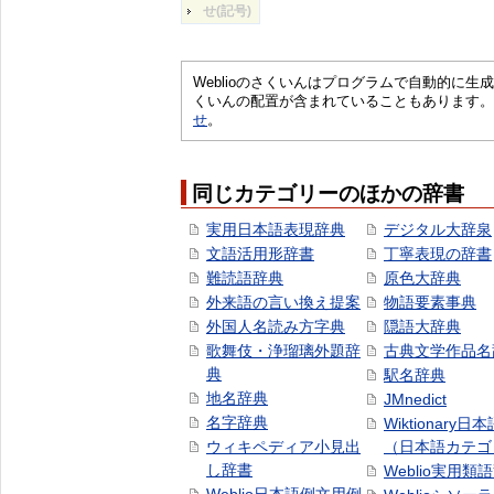
せ(記号)
Weblioのさくいんはプログラムで自動的に
くいんの配置が含まれていることもあります。
せ
。
同じカテゴリーのほかの辞書
実用日本語表現辞典
デジタル大辞泉
文語活用形辞書
丁寧表現の辞書
難読語辞典
原色大辞典
外来語の言い換え提案
物語要素事典
外国人名読み方字典
隠語大辞典
歌舞伎・浄瑠璃外題辞
古典文学作品名
典
駅名辞典
地名辞典
JMnedict
名字辞典
Wiktionary日
ウィキペディア小見出
（日本語カテゴ
し辞書
Weblio実用類