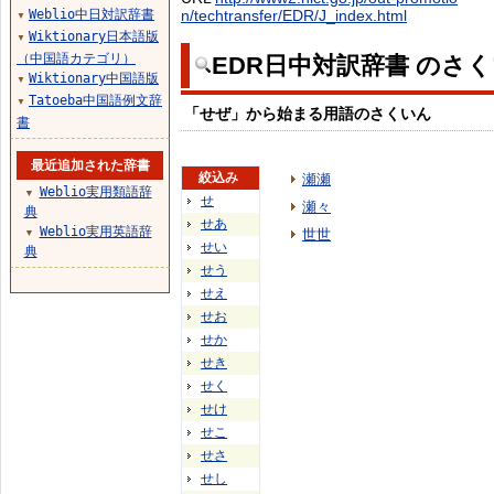
Weblio中日対訳辞書
n/techtransfer/EDR/J_index.html
▼
Wiktionary日本語版
▼
（中国語カテゴリ）
EDR日中対訳辞書 のさ
Wiktionary中国語版
▼
Tatoeba中国語例文辞
▼
「せぜ」から始まる用語のさくいん
書
最近追加された辞書
絞込み
瀬瀬
Weblio実用類語辞
▼
せ
瀬々
典
せあ
Weblio実用英語辞
世世
▼
せい
典
せう
せえ
せお
せか
せき
せく
せけ
せこ
せさ
せし