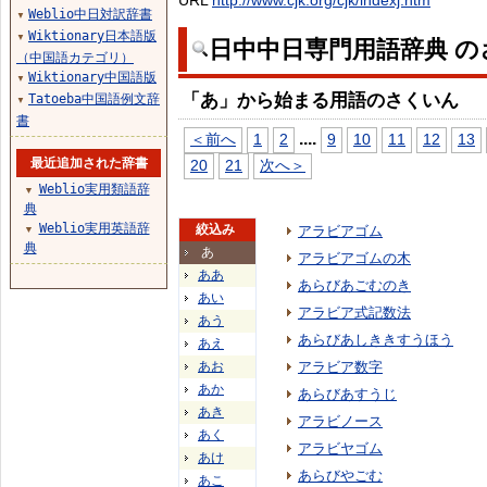
URL
http://www.cjk.org/cjk/indexj.htm
Weblio中日対訳辞書
▼
Wiktionary日本語版
▼
日中中日専門用語辞典 の
（中国語カテゴリ）
Wiktionary中国語版
▼
「あ」から始まる用語のさくいん
Tatoeba中国語例文辞
▼
書
...
.
＜前へ
1
2
9
10
11
12
13
最近追加された辞書
20
21
次へ＞
Weblio実用類語辞
▼
典
Weblio実用英語辞
絞込み
アラビアゴム
▼
典
あ
アラビアゴムの木
ああ
あらびあごむのき
あい
アラビア式記数法
あう
あらびあしききすうほう
あえ
あお
アラビア数字
あか
あらびあすうじ
あき
アラビノース
あく
アラビヤゴム
あけ
あらびやごむ
あこ