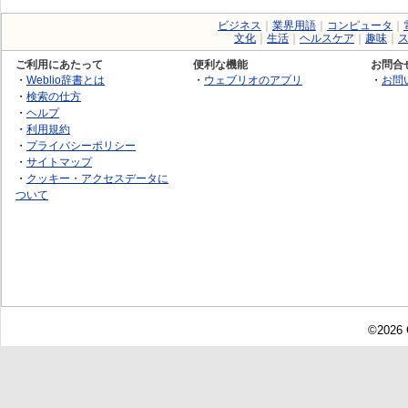
ビジネス
｜
業界用語
｜
コンピュータ
｜
文化
｜
生活
｜
ヘルスケア
｜
趣味
｜
ご利用にあたって
便利な機能
お問合
・
Weblio辞書とは
・
ウェブリオのアプリ
・
お問
・
検索の仕方
・
ヘルプ
・
利用規約
・
プライバシーポリシー
・
サイトマップ
・
クッキー・アクセスデータに
ついて
©2026 