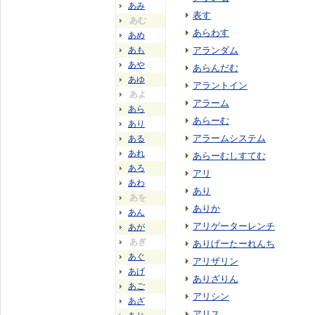
あみ
表す
あむ
あらわす
あめ
あも
アランダム
あや
あらんだむ
あゆ
アラントイン
あよ
アラーム
あら
あらーむ
あり
アラームシステム
ある
あれ
あらーむしすてむ
あろ
アリ
あわ
あり
あを
ありか
あん
アリゲーターレンチ
あが
あぎ
ありげーたーれんち
あぐ
アリザリン
あげ
ありざりん
あご
アリシン
あざ
アリス