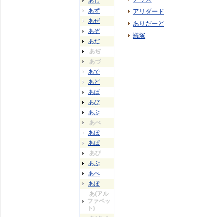
あじ
あず
アリダード
あぜ
ありだーど
あぞ
蟻塚
あだ
あぢ
あづ
あで
あど
あば
あび
あぶ
あべ
あぼ
あぱ
あぴ
あぷ
あぺ
あぽ
あ(アル
ファベッ
ト)