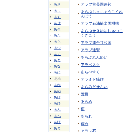
アラブ首長国連邦
あさ
あし
あらぶしゅちょうこくれ
んぽう
あす
あせ
アラブ石油輸出国機構
あそ
あらぶせきゆゆしゅつこ
くきこう
あた
あち
アラブ連合共和国
あつ
アラブ連盟
あて
あらぶれんめい
あと
アラベスク
あな
あらべすく
あに
あぬ
アラミド繊維
あね
あらみどせんい
あの
荒目
あは
あらめ
あひ
霰
あふ
あへ
あられ
あほ
霰石
あま
アラレ石