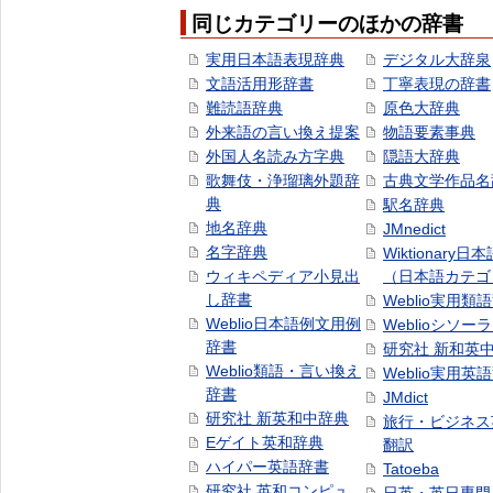
同じカテゴリーのほかの辞書
実用日本語表現辞典
デジタル大辞泉
文語活用形辞書
丁寧表現の辞書
難読語辞典
原色大辞典
外来語の言い換え提案
物語要素事典
外国人名読み方字典
隠語大辞典
歌舞伎・浄瑠璃外題辞
古典文学作品名
典
駅名辞典
地名辞典
JMnedict
名字辞典
Wiktionary日
ウィキペディア小見出
（日本語カテゴ
し辞書
Weblio実用類
Weblio日本語例文用例
Weblioシソー
辞書
研究社 新和英
Weblio類語・言い換え
Weblio実用英
辞書
JMdict
研究社 新英和中辞典
旅行・ビジネス
Eゲイト英和辞典
翻訳
ハイパー英語辞書
Tatoeba
研究社 英和コンピュ