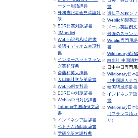
日英・英日専門
ーター用語辞典
書
外務省記者会見英語対
遺伝子名称シソ
訳
Weblio和製英
EDR日英対訳辞書
メール英語例文
JMnedict
最強のスラング
Weblio記号和英辞書
Weblio専門用
英語イディオム表現辞
書
典
Wiktionary英語
インターネットスラン
白水社 中国語
グ英和辞典
日中中日専門用
斎藤和英大辞典
Wiktionary日
人口統計学英英辞書
（中国語カテゴ
Weblio例文辞書
韓国語単語辞書
EDR日中対訳辞書
インドネシア語
Weblio中日対訳辞書
書
Tatoeba中国語例文辞
Wiktionary日
書
（フランス語カ
インドネシア語辞書
リ）
ベトナム語翻訳辞書
学研全訳古語辞典