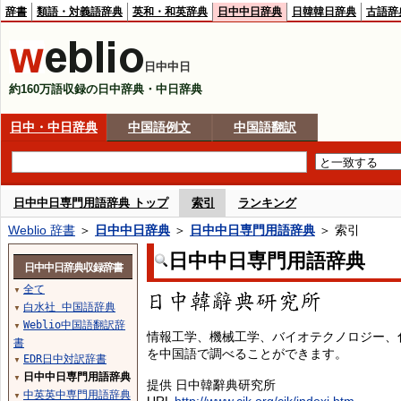
辞書
類語・対義語辞典
英和・和英辞典
日中中日辞典
日韓韓日辞典
古語辞
日中中日
約160万語収録の日中辞典・中日辞典
日中・中日辞典
中国語例文
中国語翻訳
日中中日専門用語辞典 トップ
索引
ランキング
Weblio 辞書
＞
日中中日辞典
＞
日中中日専門用語辞典
＞ 索引
日中中日専門用語辞典
日中中日辞典収録辞書
全て
▼
白水社 中国語辞典
▼
Weblio中国語翻訳辞
▼
情報工学、機械工学、バイオテクノロジー、
書
を中国語で調べることができます。
EDR日中対訳辞書
▼
日中中日専門用語辞典
▼
提供 日中韓辭典研究所
中英英中専門用語辞典
▼