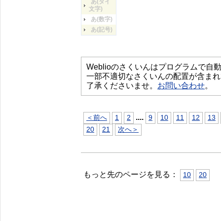
あ(タイ
文字)
あ(数字)
あ(記号)
Weblioのさくいんはプログラムで
一部不適切なさくいんの配置が含まれ
了承くださいませ。
お問い合わせ
。
...
.
＜前へ
1
2
9
10
11
12
13
20
21
次へ＞
もっと先のページを見る：
10
20