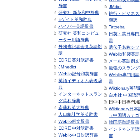
辞書
JMdict
研究社 新英和中辞典
旅行・ビジネス
Eゲイト英和辞典
翻訳
ハイパー英語辞書
Tatoeba
研究社 英和コンピュ
日英・英日専門
ーター用語辞典
書
外務省記者会見英語対
遺伝子名称シソ
訳
Weblio和製英
EDR日英対訳辞書
メール英語例文
JMnedict
最強のスラング
Weblio記号和英辞書
Weblio専門用
英語イディオム表現辞
書
典
Wiktionary英語
インターネットスラン
白水社 中国語
グ英和辞典
日中中日専門用
斎藤和英大辞典
Wiktionary日
人口統計学英英辞書
（中国語カテゴ
Weblio例文辞書
韓国語単語辞書
EDR日中対訳辞書
インドネシア語
Weblio中日対訳辞書
書