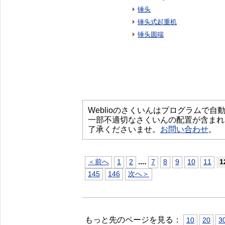
锤头
锤头式起重机
锤头圆端
Weblioのさくいんはプログラムで
一部不適切なさくいんの配置が含まれ
了承くださいませ。
お問い合わせ
。
...
.
＜前へ
1
2
7
8
9
10
11
1
145
146
次へ＞
もっと先のページを見る：
10
20
3