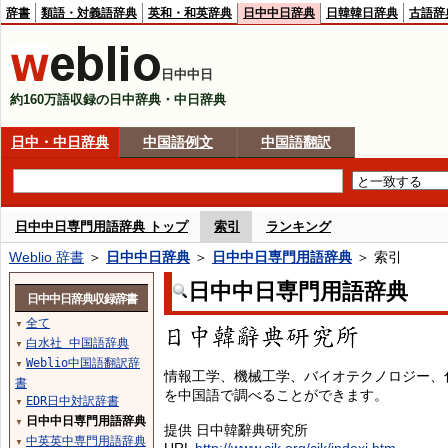
辞書
類語・対義語辞典
英和・和英辞典
日中中日辞典
日韓韓日辞典
古語辞
日中中日
約160万語収録の日中辞典・中日辞典
日中・中日辞典
中国語例文
中国語翻訳
日中中日専門用語辞典 トップ
索引
ランキング
Weblio 辞書
＞
日中中日辞典
＞
日中中日専門用語辞典
＞ 索引
日中中日専門用語辞典
日中中日辞典収録辞書
全て
▼
白水社 中国語辞典
▼
Weblio中国語翻訳辞
▼
情報工学、機械工学、バイオテクノロジー、
書
を中国語で調べることができます。
EDR日中対訳辞書
▼
日中中日専門用語辞典
▼
提供 日中韓辭典研究所
中英英中専門用語辞典
▼