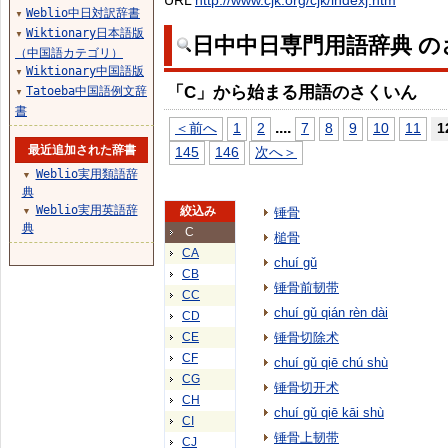
URL
http://www.cjk.org/cjk/indexj.htm
Weblio中日対訳辞書
▼
Wiktionary日本語版
▼
日中中日専門用語辞典 の
（中国語カテゴリ）
Wiktionary中国語版
▼
「C」から始まる用語のさくいん
Tatoeba中国語例文辞
▼
書
...
.
＜前へ
1
2
7
8
9
10
11
1
最近追加された辞書
145
146
次へ＞
Weblio実用類語辞
▼
典
Weblio実用英語辞
絞込み
锤骨
▼
典
C
槌骨
CA
chuí gǔ
CB
锤骨前韧带
CC
chuí gǔ qián rèn dài
CD
CE
锤骨切除术
CF
chuí gǔ qiē chú shù
CG
锤骨切开术
CH
chuí gǔ qiē kāi shù
CI
锤骨上韧带
CJ