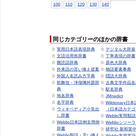
100
110
120
130
140
同じカテゴリーのほかの辞書
実用日本語表現辞典
デジタル大辞泉
文語活用形辞書
丁寧表現の辞書
難読語辞典
原色大辞典
外来語の言い換え提案
物語要素事典
外国人名読み方字典
隠語大辞典
歌舞伎・浄瑠璃外題辞
古典文学作品名
典
駅名辞典
地名辞典
JMnedict
名字辞典
Wiktionary日
ウィキペディア小見出
（日本語カテゴ
し辞書
Weblio実用類
Weblio日本語例文用例
Weblioシソー
辞書
研究社 新和英
Weblio類語・言い換え
Weblio実用英