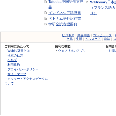
Tatoeba中国語例文辞
Wiktionary日
書
（フランス語カ
インドネシア語辞書
リ）
ベトナム語翻訳辞書
学研全訳古語辞典
ビジネス
｜
業界用語
｜
コンピュータ
｜
文化
｜
生活
｜
ヘルスケア
｜
趣味
｜
ご利用にあたって
便利な機能
お問合
・
Weblio辞書とは
・
ウェブリオのアプリ
・
お問
・
検索の仕方
・
ヘルプ
・
利用規約
・
プライバシーポリシー
・
サイトマップ
・
クッキー・アクセスデータに
ついて