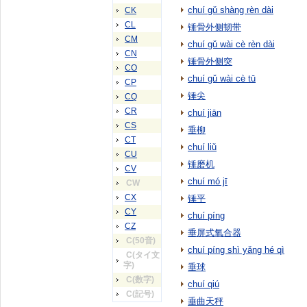
chuí gǔ shàng rèn dài
CK
CL
锤骨外侧韧带
CM
chuí gǔ wài cè rèn dài
CN
锤骨外侧突
CO
chuí gǔ wài cè tū
CP
锤尖
CQ
CR
chuí jiān
CS
垂柳
CT
chuí liǔ
CU
锤磨机
CV
chuí mó jī
CW
CX
锤平
CY
chuí píng
CZ
垂屏式氧合器
C(50音)
chuí píng shì yǎng hé qì
C(タイ文
字)
垂球
C(数字)
chuí qiú
C(記号)
垂曲天秤