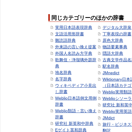
同じカテゴリーのほかの辞書
実用日本語表現辞典
デジタル大辞泉
文語活用形辞書
丁寧表現の辞書
難読語辞典
原色大辞典
外来語の言い換え提案
物語要素事典
外国人名読み方字典
隠語大辞典
歌舞伎・浄瑠璃外題辞
古典文学作品名
典
駅名辞典
地名辞典
JMnedict
名字辞典
Wiktionary日
ウィキペディア小見出
（日本語カテゴ
し辞書
Weblio実用類
Weblio日本語例文用例
Weblioシソー
辞書
研究社 新和英
Weblio類語・言い換え
Weblio実用英
辞書
JMdict
研究社 新英和中辞典
旅行・ビジネス
Eゲイト英和辞典
翻訳