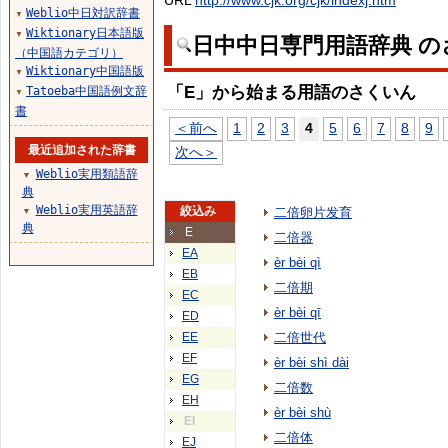
URL
http://www.cjk.org/cjk/indexj.htm
Weblio中日対訳辞書
▼
Wiktionary日本語版
▼
日中中日専門用語辞典 の
（中国語カテゴリ）
Wiktionary中国語版
▼
「E」から始まる用語のさくいん
Tatoeba中国語例文辞
▼
書
＜前へ
1
2
3
4
5
6
7
8
9
最近追加された辞書
次へ＞
Weblio実用類語辞
▼
典
Weblio実用英語辞
絞込み
二倍卵片发育
▼
典
E
二倍器
EA
èr bèi qì
EB
二倍期
EC
èr bèi qī
ED
EE
二倍世代
EF
èr bèi shì dài
EG
二倍数
EH
èr bèi shù
EI
二倍体
EJ