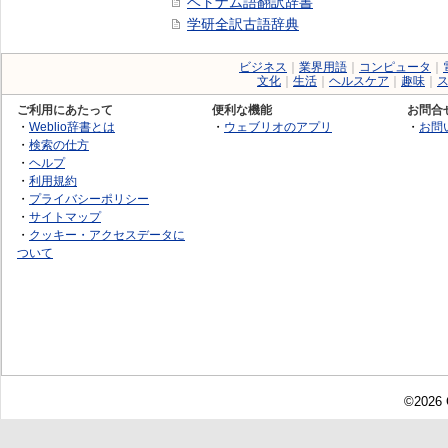
ベトナム語翻訳辞書
学研全訳古語辞典
ビジネス
｜
業界用語
｜
コンピュータ
｜
文化
｜
生活
｜
ヘルスケア
｜
趣味
｜
ご利用にあたって
便利な機能
お問合
・
Weblio辞書とは
・
ウェブリオのアプリ
・
お問
・
検索の仕方
・
ヘルプ
・
利用規約
・
プライバシーポリシー
・
サイトマップ
・
クッキー・アクセスデータに
ついて
©2026 