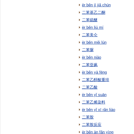
èr běn jī jiǎ chún
二苯基乙二酮
二苯硫醚
èr běn liú mí
二苯美仑
èr běn měi lún
二苯脲
èr běn niào
二苯亚砜
èr běn yà fēng
二苯乙醇酸重排
二苯乙酸
èr běn yǐ suān
二苯乙烯染料
èr běn yǐ xī rǎn liào
二苯胺
二苯胺反应
èr běn àn fǎn yìng