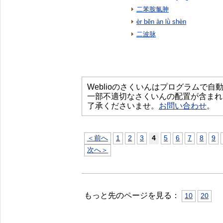
二苯胺氯胂
èr běn àn lǜ shèn
二波脉
Weblioのさくいんはプログラムで
一部不適切なさくいんの配置が含まれ
了承くださいませ。
お問い合わせ
。
＜前へ
1
2
3
4
5
6
7
8
9
次へ＞
もっと先のページを見る：
10
20