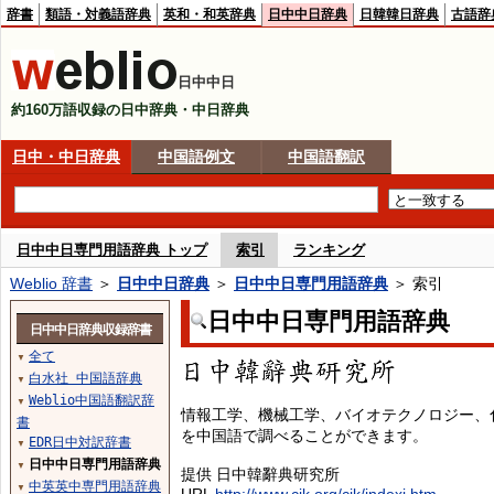
辞書
類語・対義語辞典
英和・和英辞典
日中中日辞典
日韓韓日辞典
古語辞
日中中日
約160万語収録の日中辞典・中日辞典
日中・中日辞典
中国語例文
中国語翻訳
日中中日専門用語辞典 トップ
索引
ランキング
Weblio 辞書
＞
日中中日辞典
＞
日中中日専門用語辞典
＞ 索引
日中中日専門用語辞典
日中中日辞典収録辞書
全て
▼
白水社 中国語辞典
▼
Weblio中国語翻訳辞
▼
情報工学、機械工学、バイオテクノロジー、
書
を中国語で調べることができます。
EDR日中対訳辞書
▼
日中中日専門用語辞典
▼
提供 日中韓辭典研究所
中英英中専門用語辞典
▼