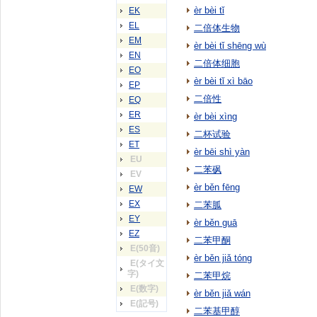
èr bèi tǐ
EK
EL
二倍体生物
EM
èr bèi tǐ shēng wù
EN
二倍体细胞
EO
èr bèi tǐ xì bāo
EP
二倍性
EQ
ER
èr bèi xìng
ES
二杯试验
ET
èr bēi shì yàn
EU
二苯砜
EV
èr běn fēng
EW
EX
二苯胍
EY
èr běn guā
EZ
二苯甲酮
E(50音)
èr běn jiǎ tóng
E(タイ文
字)
二苯甲烷
E(数字)
èr běn jiǎ wán
E(記号)
二苯基甲醇