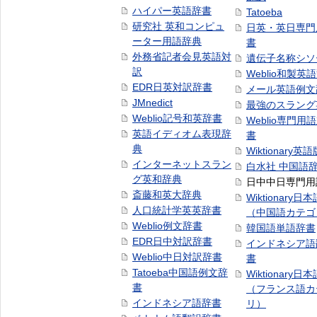
ハイパー英語辞書
Tatoeba
研究社 英和コンピュ
日英・英日専門
ーター用語辞典
書
外務省記者会見英語対
遺伝子名称シソ
訳
Weblio和製英
EDR日英対訳辞書
メール英語例文
JMnedict
最強のスラング
Weblio記号和英辞書
Weblio専門用
英語イディオム表現辞
書
典
Wiktionary英語
インターネットスラン
白水社 中国語
グ英和辞典
日中中日専門用
斎藤和英大辞典
Wiktionary日
人口統計学英英辞書
（中国語カテゴ
Weblio例文辞書
韓国語単語辞書
EDR日中対訳辞書
インドネシア語
Weblio中日対訳辞書
書
Tatoeba中国語例文辞
Wiktionary日
書
（フランス語カ
インドネシア語辞書
リ）