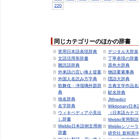
220
同じカテゴリーのほかの辞書
実用日本語表現辞典
デジタル大辞泉
文語活用形辞書
丁寧表現の辞書
難読語辞典
原色大辞典
外来語の言い換え提案
物語要素事典
外国人名読み方字典
隠語大辞典
歌舞伎・浄瑠璃外題辞
古典文学作品名
典
駅名辞典
地名辞典
JMnedict
名字辞典
Wiktionary日
ウィキペディア小見出
（日本語カテゴ
し辞書
Weblio実用類
Weblio日本語例文用例
Weblioシソー
辞書
研究社 新和英