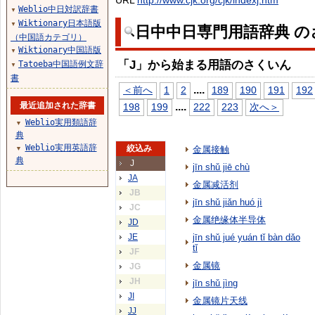
URL
http://www.cjk.org/cjk/indexj.htm
Weblio中日対訳辞書
▼
Wiktionary日本語版
▼
日中中日専門用語辞典 の
（中国語カテゴリ）
Wiktionary中国語版
▼
「J」から始まる用語のさくいん
Tatoeba中国語例文辞
▼
書
...
.
＜前へ
1
2
189
190
191
192
最近追加された辞書
...
.
198
199
222
223
次へ＞
Weblio実用類語辞
▼
典
Weblio実用英語辞
絞込み
金属接触
▼
典
J
jīn shǔ jiē chù
JA
金属减活剂
JB
jīn shǔ jiǎn huó jì
JC
金属绝缘体半导体
JD
JE
jīn shǔ jué yuán tǐ bàn dǎo
tǐ
JF
金属镜
JG
JH
jīn shǔ jìng
JI
金属镜片天线
JJ