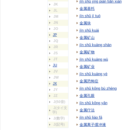
jīn shǔ jìng piàn tiān xiàn
JK
金属基托
JL
jīn shǔ jī tuō
JM
JN
金属块
JO
jīn shǔ kuài
JP
金属矿山
JQ
jīn shǔ kuàng shān
JR
金属矿物
JS
JT
jīn shǔ kuàng wù
JU
金属矿业
JV
jīn shǔ kuàng yè
JW
金属恐怖症
JX
jīn shǔ kǒng bù zhèng
JY
金属孔眼
JZ
J(50音)
jīn shǔ kǒng yǎn
J(タイ文
金属疗法
字)
jīn shǔ liáo fǎ
J(数字)
J(記号)
金属离子缓冲液