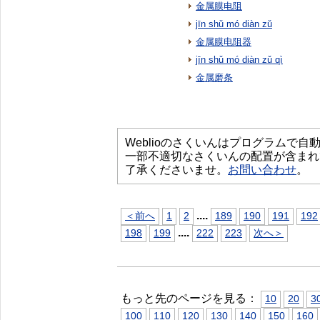
金属膜电阻
jīn shǔ mó diàn zǔ
金属膜电阻器
jīn shǔ mó diàn zǔ qì
金属磨条
Weblioのさくいんはプログラムで
一部不適切なさくいんの配置が含まれ
了承くださいませ。
お問い合わせ
。
...
.
＜前へ
1
2
189
190
191
192
...
.
198
199
222
223
次へ＞
もっと先のページを見る：
10
20
3
100
110
120
130
140
150
160