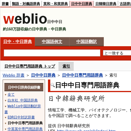
辞書
類語・対義語辞典
英和・和英辞典
日中中日辞典
日韓韓日辞典
古語辞
日中中日
約160万語収録の日中辞典・中日辞典
日中・中日辞典
中国語例文
中国語翻訳
日中中日専門用語辞典 トップ
索引
Weblio 辞書
＞
日中中日辞典
＞
日中中日専門用語辞典
＞ 索引
日中中日専門用語辞典
日中中日辞典収録辞書
全て
▼
白水社 中国語辞典
▼
Weblio中国語翻訳辞
▼
情報工学、機械工学、バイオテクノロジー、
書
を中国語で調べることができます。
EDR日中対訳辞書
▼
日中中日専門用語辞典
▼
提供 日中韓辭典研究所
中英英中専門用語辞典
▼