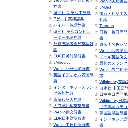
Weblio類語・言い換え
Weblio実用英
辞書
JMdict
研究社 新英和中辞典
旅行・ビジネス
Eゲイト英和辞典
翻訳
ハイパー英語辞書
Tatoeba
研究社 英和コンピュ
日英・英日専門
ーター用語辞典
書
外務省記者会見英語対
遺伝子名称シソ
訳
Weblio和製英
EDR日英対訳辞書
メール英語例文
JMnedict
最強のスラング
Weblio記号和英辞書
Weblio専門用
英語イディオム表現辞
書
典
Wiktionary英語
インターネットスラン
白水社 中国語
グ英和辞典
日中中日専門用
斎藤和英大辞典
Wiktionary日
人口統計学英英辞書
（中国語カテゴ
Weblio例文辞書
韓国語単語辞書
EDR日中対訳辞書
インドネシア語
Weblio中日対訳辞書
書