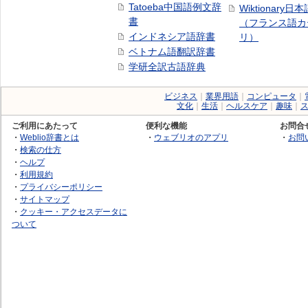
Tatoeba中国語例文辞
Wiktionary日
書
（フランス語カ
インドネシア語辞書
リ）
ベトナム語翻訳辞書
学研全訳古語辞典
ビジネス
｜
業界用語
｜
コンピュータ
｜
文化
｜
生活
｜
ヘルスケア
｜
趣味
｜
ご利用にあたって
便利な機能
お問合
・
Weblio辞書とは
・
ウェブリオのアプリ
・
お問
・
検索の仕方
・
ヘルプ
・
利用規約
・
プライバシーポリシー
・
サイトマップ
・
クッキー・アクセスデータに
ついて