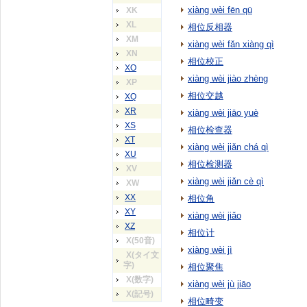
xiàng wèi fēn qū
XK
XL
相位反相器
XM
xiàng wèi fǎn xiàng qì
XN
相位校正
XO
xiàng wèi jiào zhèng
XP
相位交越
XQ
XR
xiàng wèi jiāo yuè
XS
相位检查器
XT
xiàng wèi jiǎn chá qì
XU
相位检测器
XV
xiàng wèi jiǎn cè qì
XW
XX
相位角
XY
xiàng wèi jiǎo
XZ
相位计
X(50音)
xiàng wèi jì
X(タイ文
字)
相位聚焦
X(数字)
xiàng wèi jù jiāo
X(記号)
相位畸变