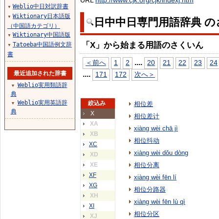
URL
http://www.cjk.org/cjk/indexj.htm
Weblio中日対訳辞書
▼
Wiktionary日本語版
▼
日中中日専門用語辞典 の
（中国語カテゴリ）
Wiktionary中国語版
▼
「X」から始まる用語のさくいん
Tatoeba中国語例文辞
▼
書
...
.
＜前へ
1
2
20
21
22
23
24
最近追加された辞書
...
.
171
172
次へ＞
Weblio実用類語辞
▼
典
Weblio実用英語辞
絞込み
相位差
▼
典
X
相位差计
XA
xiàng wèi chā jì
XB
相位抖动
XC
xiàng wèi dǒu dòng
XD
XE
相位分离
XF
xiàng wèi fēn lí
XG
相位分路器
XH
xiàng wèi fēn lù qì
XI
相位分区
XJ