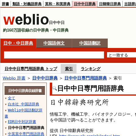
辞書
類語・対義語辞典
英和・和英辞典
日中中日辞典
日韓韓日辞典
古語辞
日中中日
約160万語収録の日中辞典・中日辞典
日中・中日辞典
中国語例文
中国語翻訳
日中中日専門用語辞典 トップ
索引
ランキング
Weblio 辞書
＞
日中中日辞典
＞
日中中日専門用語辞典
＞ 索引
日中中日専門用語辞典
日中中日辞典収録辞書
全て
▼
白水社 中国語辞典
▼
Weblio中国語翻訳辞
▼
情報工学、機械工学、バイオテクノロジー、
書
を中国語で調べることができます。
EDR日中対訳辞書
▼
日中中日専門用語辞典
▼
提供 日中韓辭典研究所
中英英中専門用語辞典
▼