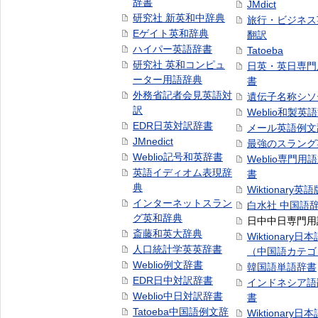
辞書
JMdict
研究社 新英和中辞典
旅行・ビジネス
Eゲイト英和辞典
翻訳
ハイパー英語辞書
Tatoeba
研究社 英和コンピュ
日英・英日専門
ーター用語辞典
書
外務省記者会見英語対
遺伝子名称シソ
訳
Weblio和製英
EDR日英対訳辞書
メール英語例文
JMnedict
最強のスラング
Weblio記号和英辞書
Weblio専門用
英語イディオム表現辞
書
典
Wiktionary英語
インターネットスラン
白水社 中国語
グ英和辞典
日中中日専門用
斎藤和英大辞典
Wiktionary日
人口統計学英英辞書
（中国語カテゴ
Weblio例文辞書
韓国語単語辞書
EDR日中対訳辞書
インドネシア語
Weblio中日対訳辞書
書
Tatoeba中国語例文辞
Wiktionary日