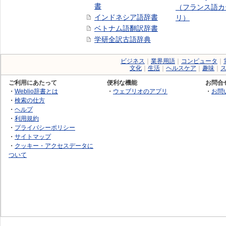
書
（フランス語カ
インドネシア語辞書
リ）
ベトナム語翻訳辞書
学研全訳古語辞典
ビジネス
｜
業界用語
｜
コンピュータ
｜
文化
｜
生活
｜
ヘルスケア
｜
趣味
｜
ご利用にあたって
便利な機能
お問合
・
Weblio辞書とは
・
ウェブリオのアプリ
・
お問
・
検索の仕方
・
ヘルプ
・
利用規約
・
プライバシーポリシー
・
サイトマップ
・
クッキー・アクセスデータに
ついて