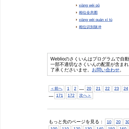
xiàng wèi pǔ
相位全息图
xiàng wèi quán xí tú
相位识别脉冲
Weblioのさくいんはプログラムで
一部不適切なさくいんの配置が含まれ
了承くださいませ。
お問い合わせ
。
...
.
＜前へ
1
2
20
21
22
23
24
...
.
171
172
次へ＞
もっと先のページを見る：
10
20
3
100
110
120
130
140
150
160