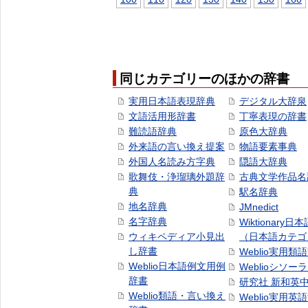
同じカテゴリーのほかの辞書
実用日本語表現辞典
デジタル大辞泉
文語活用形辞書
丁寧表現の辞書
難読語辞典
原色大辞典
外来語の言い換え提案
物語要素事典
外国人名読み方字典
隠語大辞典
歌舞伎・浄瑠璃外題辞
古典文学作品名
典
駅名辞典
地名辞典
JMnedict
名字辞典
Wiktionary日
ウィキペディア小見出
（日本語カテゴ
し辞書
Weblio実用類
Weblio日本語例文用例
Weblioシソー
辞書
研究社 新和英
Weblio類語・言い換え
Weblio実用英