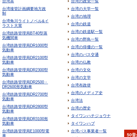
台湾茶
台湾の政党一覧
台湾接管計画綱要地方政
台湾の大学一覧
制
台湾の地理
台湾角川ライトノベル&イ
台湾の鉄道
ラスト大賞
台湾の鉄道駅一覧
台湾鉄路管理局BT40型蒸
気機関車
台湾の野鳥一覧
台湾鉄路管理局DR1000型
台湾の俳優の一覧
気動車
台湾のバス交通
台湾鉄路管理局DR2100型
気動車
台湾の仏教
台湾鉄路管理局DR2300型
台湾の文化
気動車
台湾の文学
台湾鉄路管理局DR2500・
台湾布政使
DR2600形気動車
台湾のメディア史
台湾鉄路管理局DR2700型
気動車
台湾法
台湾鉄路管理局DR2800型
台湾の歴史
気動車
タイワンハチジョウナ
台湾鉄路管理局DR3100形
気動車
タイワンハブ
台湾鉄路管理局E1000型電
台湾バス事業者一覧
50
車