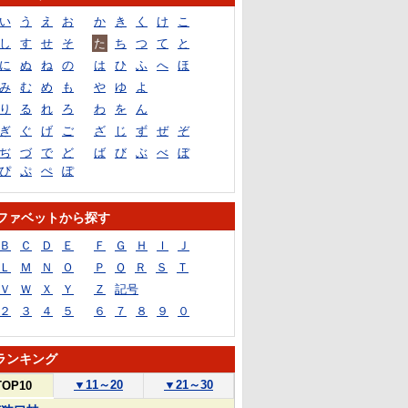
い
う
え
お
か
き
く
け
こ
し
す
せ
そ
た
ち
つ
て
と
に
ぬ
ね
の
は
ひ
ふ
へ
ほ
み
む
め
も
や
ゆ
よ
り
る
れ
ろ
わ
を
ん
ぎ
ぐ
げ
ご
ざ
じ
ず
ぜ
ぞ
ぢ
づ
で
ど
ば
び
ぶ
べ
ぼ
ぴ
ぷ
ぺ
ぽ
ファベットから探す
Ｂ
Ｃ
Ｄ
Ｅ
Ｆ
Ｇ
Ｈ
Ｉ
Ｊ
Ｌ
Ｍ
Ｎ
Ｏ
Ｐ
Ｑ
Ｒ
Ｓ
Ｔ
Ｖ
Ｗ
Ｘ
Ｙ
Ｚ
記号
２
３
４
５
６
７
８
９
０
ランキング
▼
11～20
▼
21～30
TOP10