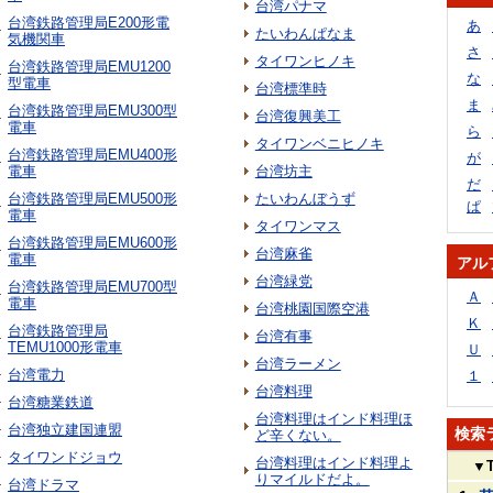
台湾パナマ
台湾鉄路管理局E200形電
あ
たいわんぱなま
気機関車
さ
タイワンヒノキ
台湾鉄路管理局EMU1200
な
型電車
台湾標準時
ま
台湾鉄路管理局EMU300型
台湾復興美工
電車
ら
タイワンベニヒノキ
台湾鉄路管理局EMU400形
が
電車
台湾坊主
だ
台湾鉄路管理局EMU500形
たいわんぼうず
ぱ
電車
タイワンマス
台湾鉄路管理局EMU600形
台湾麻雀
電車
アル
台湾緑党
台湾鉄路管理局EMU700型
Ａ
電車
台湾桃園国際空港
Ｋ
台湾鉄路管理局
台湾有事
TEMU1000形電車
Ｕ
台湾ラーメン
台湾電力
１
台湾料理
台湾糖業鉄道
台湾料理はインド料理ほ
台湾独立建国連盟
検索
ど辛くない。
タイワンドジョウ
台湾料理はインド料理よ
▼
りマイルドだよ。
台湾ドラマ