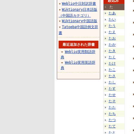
絞込み
Weblio中日対訳辞書
▼
た
Wiktionary日本語版
▼
たあ
（中国語カテゴリ）
たい
Wiktionary中国語版
▼
たう
Tatoeba中国語例文辞
▼
たえ
書
たお
最近追加された辞書
たか
たき
Weblio実用類語辞
▼
典
たく
Weblio実用英語辞
▼
たけ
典
たこ
たさ
たし
たす
たせ
たそ
たた
たち
たつ
たて
たと