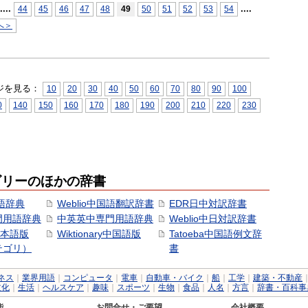
...
.
...
.
44
45
46
47
48
49
50
51
52
53
54
へ＞
ジを見る：
10
20
30
40
50
60
70
80
90
100
0
140
150
160
170
180
190
200
210
220
230
ゴリーのほかの辞書
語辞典
Weblio中国語翻訳辞書
EDR日中対訳辞書
門用語辞典
中英英中専門用語辞典
Weblio中日対訳辞書
y日本語版
Wiktionary中国語版
Tatoeba中国語例文辞
テゴリ）
書
ネス
｜
業界用語
｜
コンピュータ
｜
電車
｜
自動車・バイク
｜
船
｜
工学
｜
建築・不動産
文化
｜
生活
｜
ヘルスケア
｜
趣味
｜
スポーツ
｜
生物
｜
食品
｜
人名
｜
方言
｜
辞書・百科事
能
お問合せ・ご要望
会社概要