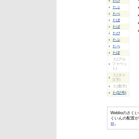
たび
たぶ
たべ
たぼ
たぱ
たぴ
たぷ
たぺ
たぽ
た(アル
ファベッ
ト)
た(タイ
文字)
た(数字)
た(記号)
Weblioの
くいんの配置が
せ
。