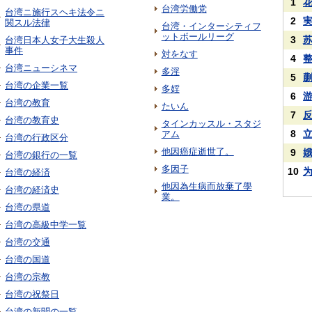
1
台湾労働党
台湾ニ施行スヘキ法令ニ
2
関スル法律
台湾・インターシティフ
ットボールリーグ
3
台湾日本人女子大生殺人
事件
対をなす
4
台湾ニューシネマ
多淫
5
台湾の企業一覧
多婬
6
台湾の教育
たいん
7
台湾の教育史
タインカッスル・スタジ
8
アム
台湾の行政区分
他因癌症逝世了。
9
台湾の銀行の一覧
多因子
10
台湾の経済
他因為生病而放棄了學
台湾の経済史
業。
台湾の県道
台湾の高級中学一覧
台湾の交通
台湾の国道
台湾の宗教
台湾の祝祭日
台湾の新聞の一覧