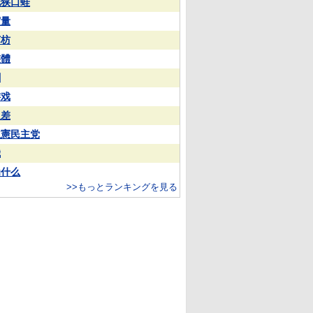
花狭口蛙
実量
苏枋
整體
蒯
游戏
反差
立憲民主党
娥
为什么
>>もっとランキングを見る