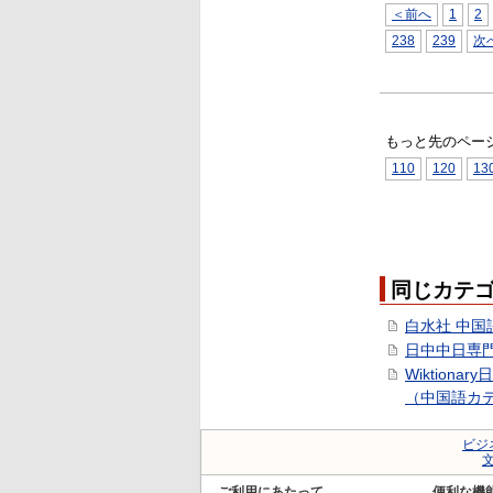
＜前へ
1
2
238
239
次
もっと先のペー
110
120
13
同じカテ
白水社 中国
日中中日専
Wiktionar
（中国語カ
ビジ
ご利用にあたって
便利な機