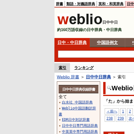
辞書
類語・対義語辞典
英和・和英辞典
日中
日中中日
約160万語収録の日中辞典・中日辞典
日中・中日辞典
中国語例文
索引
ランキング
Weblio 辞書
＞
日中中日辞典
＞ 索引
Webl
日中中日辞典収録辞書
全て
「た」から始ま
白水社 中国語辞典
▼
Weblio中国語翻訳辞
▼
＜前へ
1
2
書
238
239
次
EDR日中対訳辞書
▼
日中中日専門用語辞典
▼
中英英中専門用語辞典
▼