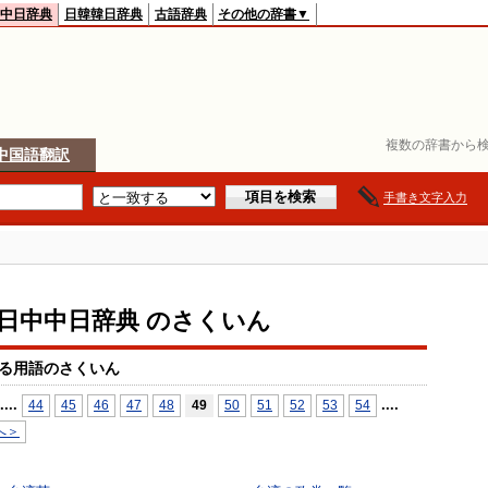
中日辞典
日韓韓日辞典
古語辞典
その他の辞書▼
複数の辞書から検
中国語翻訳
手書き文字入力
io日中中日辞典 のさくいん
る用語のさくいん
...
.
...
.
44
45
46
47
48
49
50
51
52
53
54
へ＞