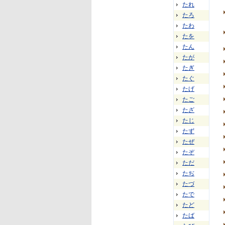
たれ
たろ
たわ
たを
たん
たが
たぎ
たぐ
たげ
たご
たざ
たじ
たず
たぜ
たぞ
ただ
たぢ
たづ
たで
たど
たば