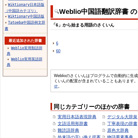
Wiktionary日本語版
▼
Weblio中国語翻訳辞書 
（中国語カテゴリ）
Wiktionary中国語版
▼
Tatoeba中国語例文辞
▼
「6」から始まる用語のさくいん
書
最近追加された辞書
6
Weblio実用類語辞
▼
60
典
Weblio実用英語辞
▼
典
Weblioのさくいんはプログラムで自動的に
くいんの配置が含まれていることもあります。
せ
。
同じカテゴリーのほかの辞書
実用日本語表現辞典
デジタル大辞泉
文語活用形辞書
丁寧表現の辞書
難読語辞典
原色大辞典
外来語の言い換え提案
物語要素事典