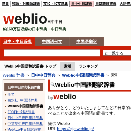
辞書
類語・対義語辞典
英和・和英辞典
日中中日辞典
日韓韓日辞典
古語辞
日中中日
約160万語収録の日中辞典・中日辞典
日中・中日辞典
中国語例文
中国語翻訳
Weblio中国語翻訳辞書 トップ
索引
ランキング
Weblio 辞書
＞
日中中日辞典
＞
Weblio中国語翻訳辞書
＞ 索引
Weblio中国語翻訳辞書
日中中日辞典収録辞書
全て
▼
白水社 中国語辞典
▼
Weblio中国語翻訳辞書
▼
ありがとう、どういたしましてなどの日常的
EDR日中対訳辞書
べることが出来る中国語の辞書です。
▼
日中中日専門用語辞典
▼
提供 Weblio
中英英中専門用語辞典
▼
URL
https://cjjc.weblio.jp/
Weblio中日対訳辞書
▼