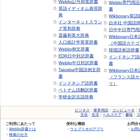
Weblio記号和英辞書
Weblio専門用
英語イディオム表現辞
書
典
Wiktionary英語
インターネットスラン
白水社 中国語
グ英和辞典
日中中日専門用
斎藤和英大辞典
Wiktionary日
人口統計学英英辞書
（中国語カテゴ
Weblio例文辞書
韓国語単語辞書
EDR日中対訳辞書
インドネシア語
Weblio中日対訳辞書
書
Tatoeba中国語例文辞
Wiktionary日
書
（フランス語カ
インドネシア語辞書
リ）
ベトナム語翻訳辞書
学研全訳古語辞典
ビジネス
｜
業界用語
｜
コンピュータ
｜
文化
｜
生活
｜
ヘルスケア
｜
趣味
｜
ご利用にあたって
便利な機能
お問合
・
Weblio辞書とは
・
ウェブリオのアプリ
・
お問
・
検索の仕方