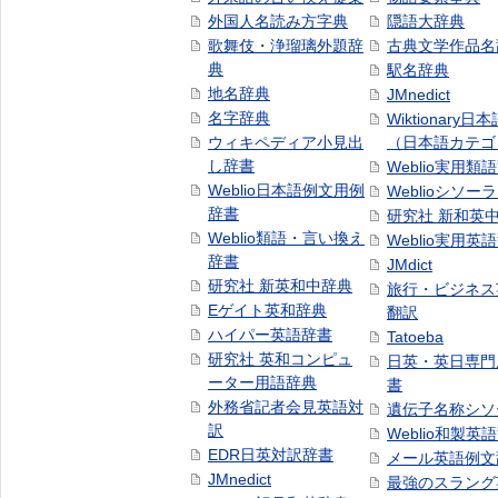
外国人名読み方字典
隠語大辞典
歌舞伎・浄瑠璃外題辞
古典文学作品名
典
駅名辞典
地名辞典
JMnedict
名字辞典
Wiktionary日
ウィキペディア小見出
（日本語カテゴ
し辞書
Weblio実用類
Weblio日本語例文用例
Weblioシソー
辞書
研究社 新和英
Weblio類語・言い換え
Weblio実用英
辞書
JMdict
研究社 新英和中辞典
旅行・ビジネス
Eゲイト英和辞典
翻訳
ハイパー英語辞書
Tatoeba
研究社 英和コンピュ
日英・英日専門
ーター用語辞典
書
外務省記者会見英語対
遺伝子名称シソ
訳
Weblio和製英
EDR日英対訳辞書
メール英語例文
JMnedict
最強のスラング