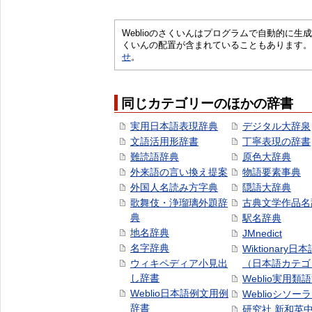
Weblioのさくいんはプログラムで自動的に
くいんの配置が含まれていることもあります。
せ
。
同じカテゴリーのほかの辞書
実用日本語表現辞典
デジタル大辞泉
文語活用形辞書
丁寧表現の辞書
難読語辞典
原色大辞典
外来語の言い換え提案
物語要素事典
外国人名読み方字典
隠語大辞典
歌舞伎・浄瑠璃外題辞
古典文学作品名
典
駅名辞典
地名辞典
JMnedict
名字辞典
Wiktionary日
ウィキペディア小見出
（日本語カテゴ
し辞書
Weblio実用類
Weblio日本語例文用例
Weblioシソー
辞書
研究社 新和英