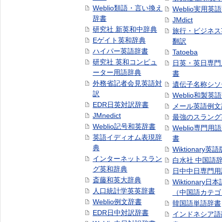
Weblio類語・言い換え
Weblio実用英
辞書
JMdict
研究社 新英和中辞典
旅行・ビジネス
Eゲイト英和辞典
翻訳
ハイパー英語辞書
Tatoeba
研究社 英和コンピュ
日英・英日専門
ーター用語辞典
書
外務省記者会見英語対
遺伝子名称シソ
訳
Weblio和製英
EDR日英対訳辞書
メール英語例文
JMnedict
最強のスラング
Weblio記号和英辞書
Weblio専門用
英語イディオム表現辞
書
典
Wiktionary英語
インターネットスラン
白水社 中国語
グ英和辞典
日中中日専門用
斎藤和英大辞典
Wiktionary日
人口統計学英英辞書
（中国語カテゴ
Weblio例文辞書
韓国語単語辞書
EDR日中対訳辞書
インドネシア語