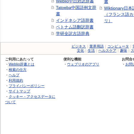
Weblio中日対訳辞書
書
Tatoeba中国語例文辞
Wiktionary日
書
（フランス語カ
インドネシア語辞書
リ）
ベトナム語翻訳辞書
学研全訳古語辞典
ビジネス
｜
業界用語
｜
コンピュータ
｜
文化
｜
生活
｜
ヘルスケア
｜
趣味
｜
ご利用にあたって
便利な機能
お問合
・
Weblio辞書とは
・
ウェブリオのアプリ
・
お問
・
検索の仕方
・
ヘルプ
・
利用規約
・
プライバシーポリシー
・
サイトマップ
・
クッキー・アクセスデータに
ついて