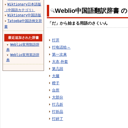
Wiktionary日本語版
▼
Weblio中国語翻訳辞書 
（中国語カテゴリ）
Wiktionary中国語版
▼
Tatoeba中国語例文辞
▼
「だ」から始まる用語のさくいん
書
最近追加された辞書
打开
Weblio実用類語辞
▼
打电话给～
典
第一次来
Weblio実用英語辞
▼
典
大衣,外套
第几回
大腿
橙子
台所
大部分
打几折
打折品
打碎了