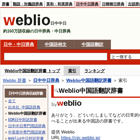
辞書
類語・対義語辞典
英和・和英辞典
日中中日辞典
日韓韓日辞典
古語辞
日中中日
約160万語収録の日中辞典・中日辞典
日中・中日辞典
中国語例文
中国語翻訳
Weblio中国語翻訳辞書 トップ
索引
ランキング
Weblio 辞書
＞
日中中日辞典
＞
Weblio中国語翻訳辞書
＞ 索引
Weblio中国語翻訳辞書
日中中日辞典収録辞書
全て
▼
白水社 中国語辞典
▼
Weblio中国語翻訳辞書
▼
ありがとう、どういたしましてなどの日常的
EDR日中対訳辞書
べることが出来る中国語の辞書です。
▼
日中中日専門用語辞典
▼
提供 Weblio
中英英中専門用語辞典
▼
URL
https://cjjc.weblio.jp/
Weblio中日対訳辞書
▼