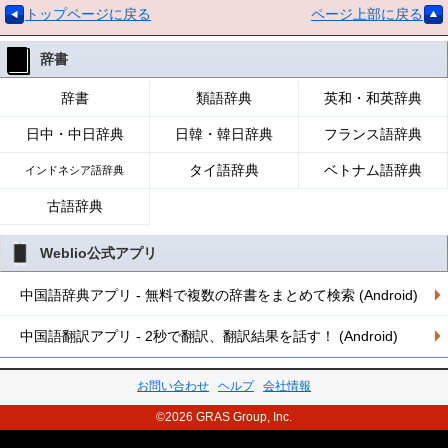
トップページに戻る
ページ上部に戻る
辞書
辞書
類語辞典
英和・和英辞典
日中・中日辞典
日韓・韓日辞典
フランス語辞典
タイ語辞典
ベトナム語辞典
インドネシア語辞典
古語辞典
Weblio公式アプリ
中国語辞典アプリ - 無料で複数の辞書をまとめて検索 (Android)
中国語翻訳アプリ - 2秒で翻訳、翻訳結果を話す！ (Android)
お問い合わせ
ヘルプ
会社情報
©2026 GRAS Group, Inc.