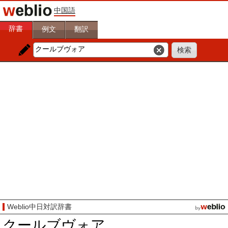
中国語
辞書
例文
翻訳
Weblio中日対訳辞書
クールブヴォア