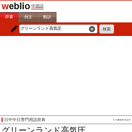
中国語
辞書
例文
翻訳
日中中日専門用語辞典
グリーンランド高気圧