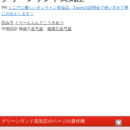
PR:
シニアに優しいオンライン英会話。Zoomの説明会で使い方を丁寧
にお伝えします！
読み方
ぐりーんらんど
こうきあつ
中国語訳
格
林
兰
反气旋
、
格陵兰
反气旋
グリーンランド高気圧のページの著作権