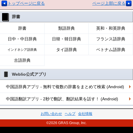
トップページに戻る
ページ上部に戻る
辞書
辞書
類語辞典
英和・和英辞典
日中・中日辞典
日韓・韓日辞典
フランス語辞典
タイ語辞典
ベトナム語辞典
インドネシア語辞典
古語辞典
Weblio公式アプリ
中国語辞典アプリ - 無料で複数の辞書をまとめて検索 (Android)
中国語翻訳アプリ - 2秒で翻訳、翻訳結果を話す！ (Android)
お問い合わせ
ヘルプ
会社情報
©2026 GRAS Group, Inc.