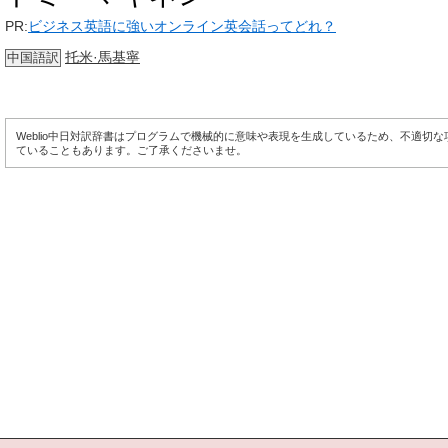
PR:
ビジネス英語に強いオンライン英会話ってどれ？
托米·馬基寧
中国語訳
Weblio中日対訳辞書はプログラムで機械的に意味や表現を生成しているため、不適切
ていることもあります。ご了承くださいませ。