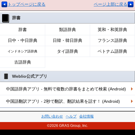
トップページに戻る
ページ上部に戻る
辞書
辞書
類語辞典
英和・和英辞典
日中・中日辞典
日韓・韓日辞典
フランス語辞典
タイ語辞典
ベトナム語辞典
インドネシア語辞典
古語辞典
Weblio公式アプリ
中国語辞典アプリ - 無料で複数の辞書をまとめて検索 (Android)
中国語翻訳アプリ - 2秒で翻訳、翻訳結果を話す！ (Android)
お問い合わせ
ヘルプ
会社情報
©2026 GRAS Group, Inc.