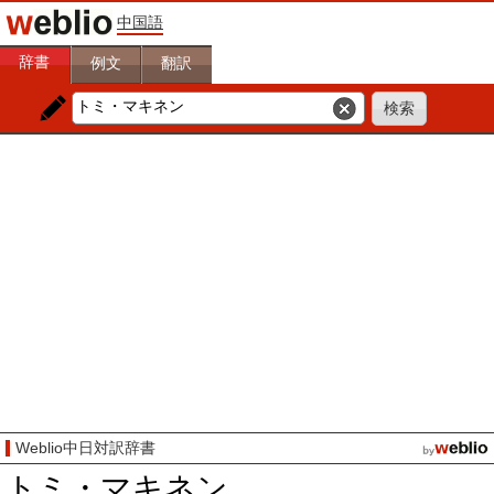
中国語
辞書
例文
翻訳
Weblio中日対訳辞書
トミ・マキネン