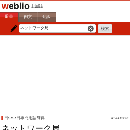
中国語
辞書
例文
翻訳
日中中日専門用語辞典
ネットワーク局