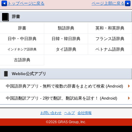
トップページに戻る
ページ上部に戻る
辞書
辞書
類語辞典
英和・和英辞典
日中・中日辞典
日韓・韓日辞典
フランス語辞典
タイ語辞典
ベトナム語辞典
インドネシア語辞典
古語辞典
Weblio公式アプリ
中国語辞典アプリ - 無料で複数の辞書をまとめて検索 (Android)
中国語翻訳アプリ - 2秒で翻訳、翻訳結果を話す！ (Android)
お問い合わせ
ヘルプ
会社情報
©2026 GRAS Group, Inc.