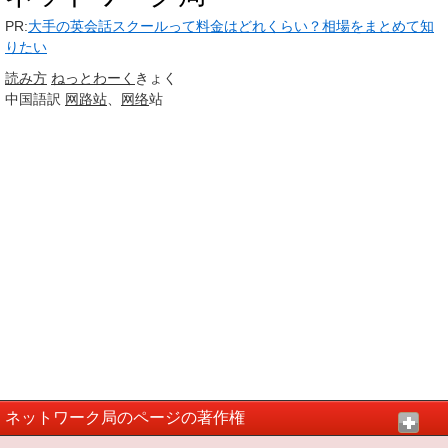
PR:
大手の英会話スクールって料金はどれくらい？相場をまとめて知
りたい
読み方
ねっとわーく
きょく
中国語訳
网路站
、
网络
站
ネットワーク局のページの著作権