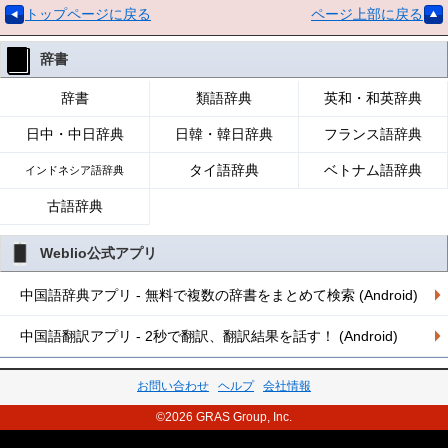
トップページに戻る
ページ上部に戻る
辞書
辞書
類語辞典
英和・和英辞典
日中・中日辞典
日韓・韓日辞典
フランス語辞典
タイ語辞典
ベトナム語辞典
インドネシア語辞典
古語辞典
Weblio公式アプリ
中国語辞典アプリ - 無料で複数の辞書をまとめて検索 (Android)
中国語翻訳アプリ - 2秒で翻訳、翻訳結果を話す！ (Android)
お問い合わせ
ヘルプ
会社情報
©2026 GRAS Group, Inc.