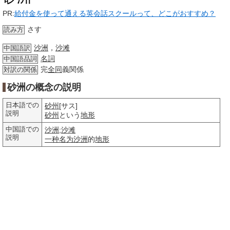
PR:
給付金を使って通える英会話スクールって、どこがおすすめ？
さす
読み方
沙洲
，
沙滩
中国語訳
名詞
中国語品詞
完
全同
義関係
対訳の関係
砂洲の概念の説明
日本語での
砂州
[サス]
説明
砂州
という
地形
中国語での
沙洲
;
沙滩
説明
一种
名为
沙洲
的
地形