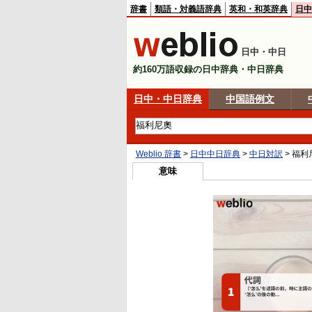
辞書
類語・対義語辞典
英和・和英辞典
日中
日中・中日
約160万語収録の日中辞典・中日辞典
日中・中日辞典
中国語例文
Weblio 辞書
>
日中中日辞典
>
中日対訳
>
福利
意味