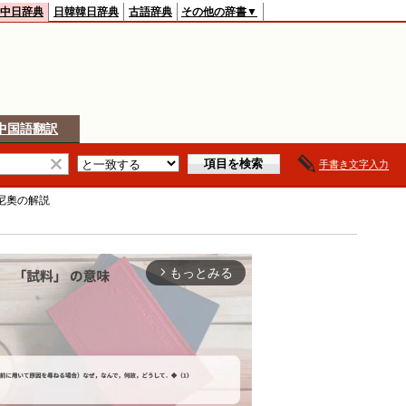
中日辞典
日韓韓日辞典
古語辞典
その他の辞書▼
中国語翻訳
手書き文字入力
尼奧
の解説
もっとみる
arrow_forward_ios