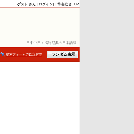
ゲスト
さん [
ログイン
] |
辞書総合TOP
日中中日：
福利尼奧の日本語訳
検索フォームの固定解除