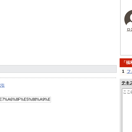
ロ
「福
1
フ
テキ
索引