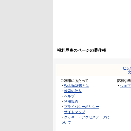
福利尼奧のページの著作権
ビジ
ご利用にあたって
便利な機
・
Weblio辞書とは
・
ウェブ
・
検索の仕方
・
ヘルプ
・
利用規約
・
プライバシーポリシー
・
サイトマップ
・
クッキー・アクセスデータに
ついて