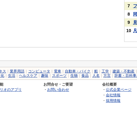
7
8
9
10
ネス
｜
業界用語
｜
コンピュータ
｜
電車
｜
自動車・バイク
｜
船
｜
工学
｜
建築・不動産
文化
｜
生活
｜
ヘルスケア
｜
趣味
｜
スポーツ
｜
生物
｜
食品
｜
人名
｜
方言
｜
辞書・百科事
能
お問合せ・ご要望
会社概要
リオのアプリ
・
お問い合わせ
・
公式企業ページ
・
会社情報
・
採用情報