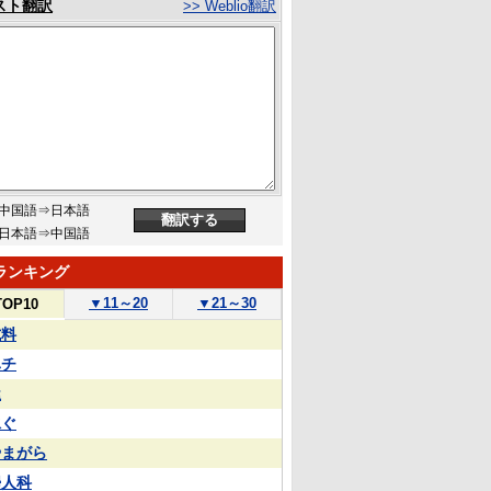
スト翻訳
>> Weblio翻訳
中国語⇒日本語
日本語⇒中国語
ランキング
▼
11～20
▼
21～30
TOP10
試料
ハチ
屋
泳ぐ
やまがら
婦人科