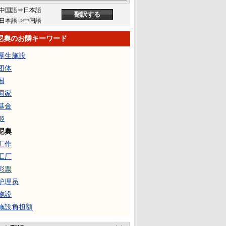
中国語⇒日本語
日本語⇒中国語
尼奧のお隣キーワード
厚生施設
团体
国
国家
基金
姬
尼奧
工作
工厂
彩票
护理员
施設
施設負担額