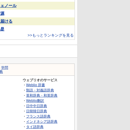
フェノール
同源
見届ける
凡是
>>もっとランキングを見る
｜
学問
典
ウェブリオのサービス
・
Weblio 辞書
・
類語・対義語辞典
・
英和辞典・和英辞典
・
Weblio翻訳
・
日中中日辞典
・
日韓韓日辞典
・
フランス語辞典
・
インドネシア語辞典
・
タイ語辞典