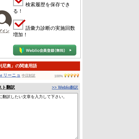
検索履歴を保存でき
る！
語彙力診断の実施回数
グイン
増加！
利尼奧」の関連用語
ォリーニョ
中日対訳
100%
スト翻訳
>> Weblio翻訳