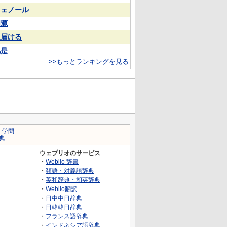
フェノール
同源
見届ける
凡是
>>もっとランキングを見る
｜
学問
典
ウェブリオのサービス
・
Weblio 辞書
・
類語・対義語辞典
・
英和辞典・和英辞典
・
Weblio翻訳
・
日中中日辞典
・
日韓韓日辞典
・
フランス語辞典
・
インドネシア語辞典