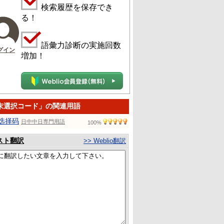
検索履歴を保存でき
る！
語彙力診断の実施回数
グイン
増加！
末選択コード」の関連用語
选择码
日中中日専門用語
100%
スト翻訳
>> Weblio翻訳