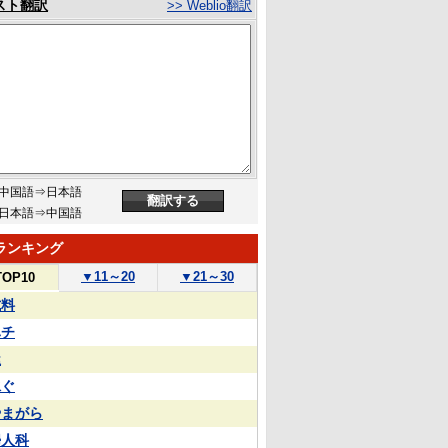
スト翻訳
>> Weblio翻訳
中国語⇒日本語
日本語⇒中国語
ランキング
▼
11～20
▼
21～30
TOP10
試料
ハチ
屋
泳ぐ
やまがら
婦人科