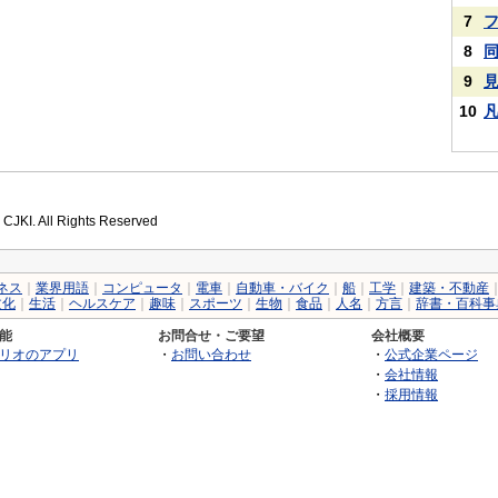
7
8
9
10
 CJKI. All Rights Reserved
ネス
｜
業界用語
｜
コンピュータ
｜
電車
｜
自動車・バイク
｜
船
｜
工学
｜
建築・不動産
文化
｜
生活
｜
ヘルスケア
｜
趣味
｜
スポーツ
｜
生物
｜
食品
｜
人名
｜
方言
｜
辞書・百科事
能
お問合せ・ご要望
会社概要
リオのアプリ
・
お問い合わせ
・
公式企業ページ
・
会社情報
・
採用情報