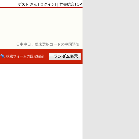
ゲスト
さん [
ログイン
] |
辞書総合TOP
日中中日：
端末選択コードの中国語訳
検索フォームの固定解除