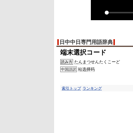
Play
日中中日専門用語辞典
端末選択コード
たんまつ
せんたくこーど
読み方
站选择码
中国語訳
索引トップ
ランキング