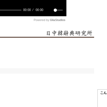
00:00
00:00
Mute
Powered by 
GliaStudios
こん