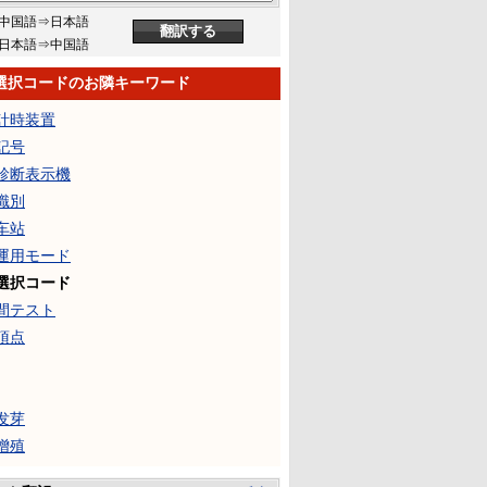
中国語⇒日本語
日本語⇒中国語
選択コードのお隣キーワード
計時装置
記号
診断表示機
識別
车站
運用モード
選択コード
間テスト
頂点
发芽
增殖