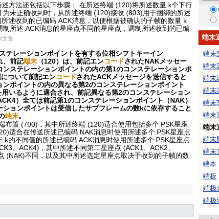
所述方法还包括以下步骤： 在所述终端 (120)将所述数量 k个下行
正确收到时，从所述终端 (120)接收 (803)用于捆绑的所述
制所述收到的已编码 ACK消息，以便根据被确认的子帧的数量 k
制所述 ACK消息的星座点不同的星座点，调制所述收到的已编
端末
例文集
ンステレーションポイントを有する位相シフトキーイン
端末
れ、前記
端末
（120）は、前記エン
コード
されたNAKメッセー
端末
コンステレーションポイントの内の第1のコンステレーションポ
値について前記エン
コード
されたACKメッセージを送信すると
端末
ョンポイントの内の異なる第2のコンステレーションポイント
端末
K4）を用いるように適合され、前記異なる第2のコンステレーション
3，ACK4）全ては前記第1のコンステレーションポイント（NAK）
端末
ーションポイントは受信したサブフレームの数kに依存すること
端末
の
端末
。
端布置 (700)，其中所述终端 (120)适合使用包括多个 PSK星座
端末
120)适合在传送所述已编码 NAK消息时使用所述多个 PSK星座点
端末
于 k的不同值的所述已编码 ACK消息时使用所述多个 PSK星座点
CK3、ACK4)，其中所述不同第二星座点 (ACK1、ACK2、
端末
座点 (NAK)不同，以及其中所述选定星座点取决于收到的子帧的数
端本
端板
端极
端极