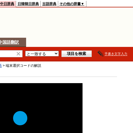
中日辞典
日韓韓日辞典
古語辞典
その他の辞書▼
中国語翻訳
手書き文字入力
語
>
端末選択コード
の解説
Play