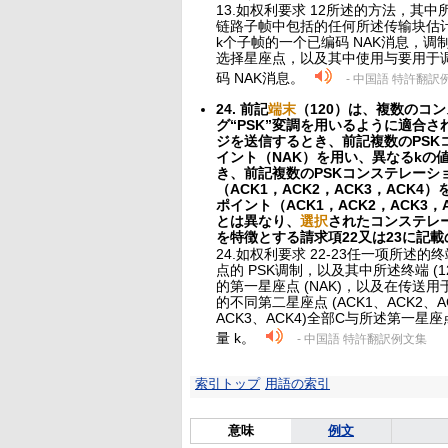
13.如权利要求 12所述的方法，其中
链路子帧中包括的任何所述传输块估计为未
k个子帧的一个已编码 NAK消息，调
选择星座点，以及其中使用与要用于调
码 NAK消息。
- 中国語 特許翻訳
24. 前記
端末
（120）は、複数のコ
グ“PSK”変調を用いるように適合さ
ジを送信するとき、前記複数のPSK
イント（NAK）を用い、異なるkの
き、前記複数のPSKコンステレーシ
（ACK1，ACK2，ACK3，AC
ポイント（ACK1，ACK2，ACK
とは異なり、
選択
されたコンステレ
を特徴とする請求項22又は23に記載
24.如权利要求 22-23任一项所述的终
点的 PSK调制，以及其中所述终端 (
的第一星座点 (NAK)，以及在传送用
的不同第二星座点 (ACK1、ACK2、A
ACK3、ACK4)全部C与所述第一星
量 k。
- 中国語 特許翻訳例文集
索引トップ
用語の索引
意味
例文