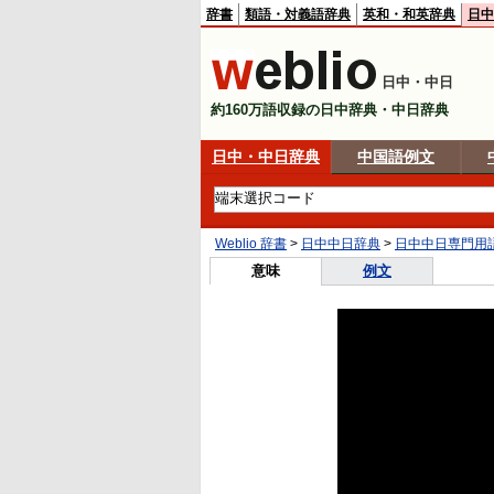
辞書
類語・対義語辞典
英和・和英辞典
日中
日中・中日
約160万語収録の日中辞典・中日辞典
日中・中日辞典
中国語例文
Weblio 辞書
>
日中中日辞典
>
日中中日専門用
意味
例文