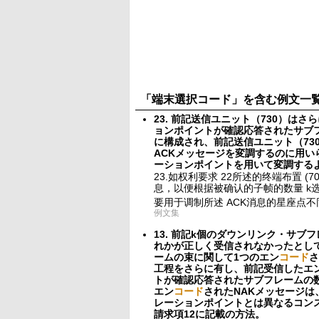
「端末選択コード」を含む例文一
23. 前記送信ユニット（730）はさ
ョンポイントが確認応答されたサブ
に構成され、前記送信ユニット（73
ACKメッセージを変調するのに用
ーションポイントを用いて変調する
23.如权利要求 22所述的终端布置 (
息，以便根据被确认的子帧的数量 k选
要用于调制所述 ACK消息的星座点不
例文集
13. 前記k個のダウンリンク・サ
れかが正しく受信されなかったとし
ームの束に関して1つのエン
コード
さ
工程をさらに有し、前記受信したエ
トが確認応答されたサブフレームの
エン
コード
されたNAKメッセージは
レーションポイントとは異なるコン
請求項12に記載の方法。