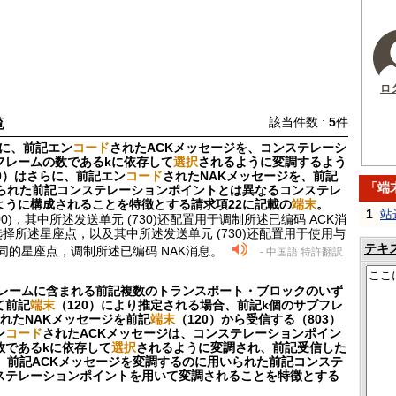
ロ
該当件数 :
5
件
覧
らに、前記エン
コード
されたACKメッセージを、コンステレーシ
フレームの数であるkに依存して
選択
されるように変調するよう
0）はさらに、前記エン
コード
されたNAKメッセージを、前記
「端
いられた前記コンステレーションポイントとは異なるコンステレ
ように構成されることを特徴とする請求項22に記載の
端末
。
1
站
700)，其中所述发送单元 (730)还配置用于调制所述已编码 ACK消
择所述星座点，以及其中所述发送单元 (730)还配置用于使用与
テキ
同的星座点，调制所述已编码 NAK消息。
- 中国語 特許翻訳
ブフレームに含まれる前記複数のトランスポート・ブロックのいず
て前記
端末
（120）により推定される場合、前記k個のサブフレ
れたNAKメッセージを前記
端末
（120）から受信する（803）
ン
コード
されたACKメッセージは、コンステレーションポイン
数であるkに依存して
選択
されるように変調され、前記受信した
、前記ACKメッセージを変調するのに用いられた前記コンステ
ステレーションポイントを用いて変調されることを特徴とする