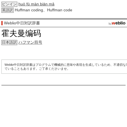
huò fū màn biān mǎ
ピンイン
Huffman coding、Huffman code
英語訳
Weblio中日対訳辞書
霍夫曼编码
ハフマン符号
日本語訳
Weblio中日対訳辞書はプログラムで機械的に意味や表現を生成しているため、不適切
ていることもあります。ご了承くださいませ。