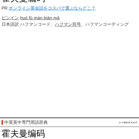
PR:
オンライン英会話をコスパで選ぶならどこ？
ピンイン
huò fū màn biān mǎ
日本語訳
ハフマンコード、
ハフマン符号
、ハフマンコーディング
中英英中専門用語辞典
霍夫曼编码