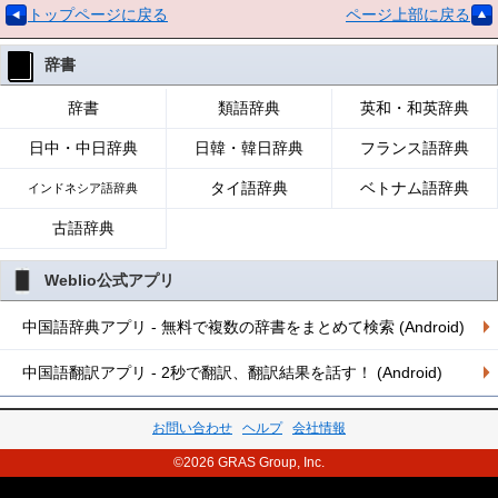
トップページに戻る
ページ上部に戻る
辞書
辞書
類語辞典
英和・和英辞典
日中・中日辞典
日韓・韓日辞典
フランス語辞典
タイ語辞典
ベトナム語辞典
インドネシア語辞典
古語辞典
Weblio公式アプリ
中国語辞典アプリ - 無料で複数の辞書をまとめて検索 (Android)
中国語翻訳アプリ - 2秒で翻訳、翻訳結果を話す！ (Android)
お問い合わせ
ヘルプ
会社情報
©2026 GRAS Group, Inc.