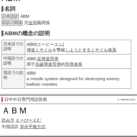
名詞
ABM
日本語訳
完
全同
義関係
対訳の関係
ABMの概念の説明
日本語での
ABM[エービーエム]
説明
弾道ミサイル
を撃破
しようとする
ミサイル
体系
中国語での
ABM;
反弹道导弹
説明
用于
击破
弹道导弹
的
导弹
体系
英語での説
ABM
明
a missile system designed for destroying enemy
ballistic missiles
日中中日専門用語辞典
ＡＢＭ
読み方
えーびーえむ
中国語訳
异步平衡方式