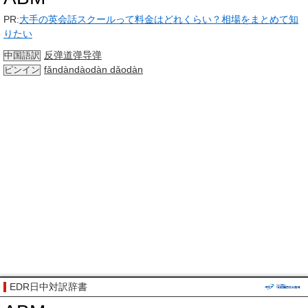
PR:
大手の英会話スクールって料金はどれくらい？相場をまとめて知
りたい
反弹道弹导弹
中国語訳
fǎndàndàodàn dǎodàn
ピンイン
EDR日中対訳辞書