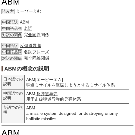
ABM
えーびーえむ
読み方
ABM
中国語訳
名詞
中国語品詞
完
全同
義関係
対訳の関係
反弹道导弹
中国語訳
名詞
フレーズ
中国語品詞
完
全同
義関係
対訳の関係
ABMの概念の説明
日本語での
ABM[エービーエム]
説明
弾道ミサイル
を撃破
しようとする
ミサイル
体系
中国語での
ABM;
反弹道导弹
説明
用于
击破
弹道导弹
的
导弹
体系
英語での説
ABM
明
a missile system designed for destroying enemy
ballistic missiles
ABM