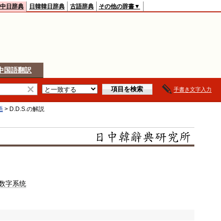
中日辞典
日韓韓日辞典
古語辞典
その他の辞書▼
中国語翻訳
手書き文字入力
語
>
D.D.S.
の解説
数字系统