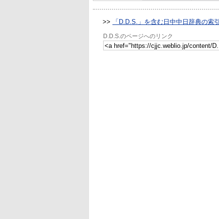
>>
「D.D.S.」を含む日中中日辞典の索
D.D.S.のページへのリンク