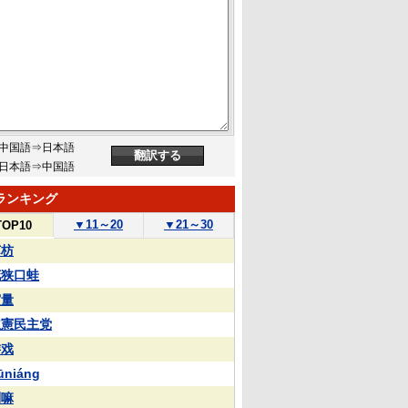
中国語⇒日本語
日本語⇒中国語
ランキング
▼
11～20
▼
21～30
TOP10
苏枋
花狭口蛙
実量
立憲民主党
游戏
ūniáng
喇嘛