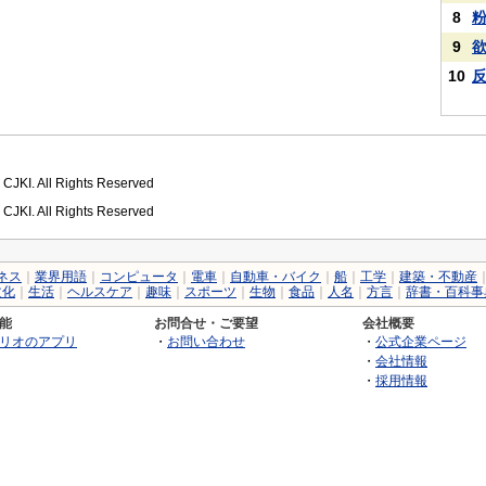
8
9
10
 CJKI. All Rights Reserved
 CJKI. All Rights Reserved
ネス
｜
業界用語
｜
コンピュータ
｜
電車
｜
自動車・バイク
｜
船
｜
工学
｜
建築・不動産
文化
｜
生活
｜
ヘルスケア
｜
趣味
｜
スポーツ
｜
生物
｜
食品
｜
人名
｜
方言
｜
辞書・百科事
能
お問合せ・ご要望
会社概要
リオのアプリ
・
お問い合わせ
・
公式企業ページ
・
会社情報
・
採用情報