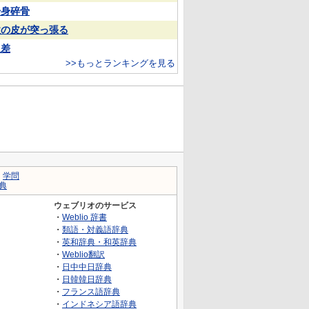
粉身碎骨
欲の皮が突っ張る
反差
>>もっとランキングを見る
｜
学問
典
ウェブリオのサービス
・
Weblio 辞書
・
類語・対義語辞典
・
英和辞典・和英辞典
・
Weblio翻訳
・
日中中日辞典
・
日韓韓日辞典
・
フランス語辞典
・
インドネシア語辞典