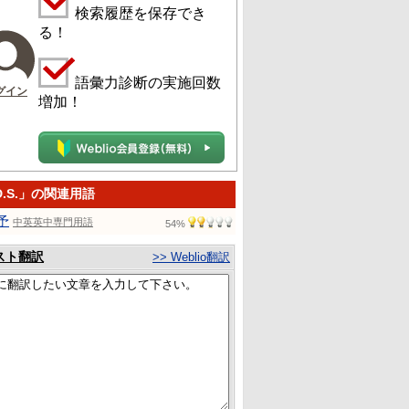
検索履歴を保存でき
る！
語彙力診断の実施回数
グイン
増加！
D.S.」の関連用語
予
中英英中専門用語
54%
スト翻訳
>> Weblio翻訳