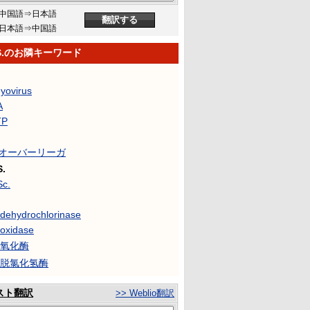
中国語⇒日本語
日本語⇒中国語
.S.のお隣キーワード
yovirus
A
TP
Rオーバーリーガ
S.
Sc.
dehydrochlorinase
oxidase
-氧化酶
T-脱氯化氢酶
スト翻訳
>> Weblio翻訳