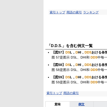
索引トップ
用語の索引
ランキング
「D.D.S.」を含む例文一覧
【図57】
D
S
L，
D
HI，
D
D
S
おける各
图 57是图示 DSL、DHI和
DDS
中每
【図58】
D
S
L，
D
HI，
D
D
S
おける各
图 58是图示 DSL、DHI和
DDS
中每
【図59】
D
S
L，
D
HI，
D
D
S
おける各
图 59是图示 DSL、DHI和
DDS
中每
索引トップ
用語の索引
意味
例文