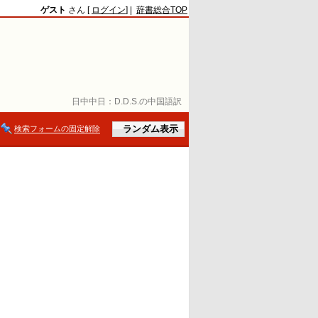
ゲスト
さん [
ログイン
] |
辞書総合TOP
日中中日：
D.D.S.の中国語訳
検索フォームの固定解除