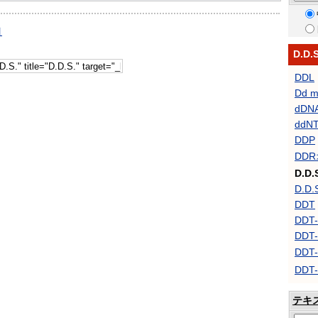
引
D.D
DDL
Dd m
dDN
ddN
DDP
DD
D.D.
D.D.
DDT
DDT-
DDT-
DDT
DD
テキ