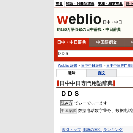
辞書
類語・対義語辞典
英和・和英辞典
日中
日中・中日
約160万語収録の日中辞典・中日辞典
日中・中日辞典
中国語例文
Weblio 辞書
>
日中中日辞典
>
日中中日専門用
意味
例文
日中中日専門用語辞典
ＤＤＳ
でぃーでぃーえす
読み方
数据电话数字业务
、
数据电话
中国語訳
索引トップ
用語の索引
ランキング