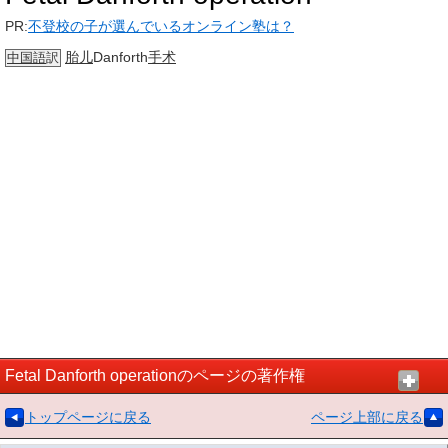
PR:
不登校の子が選んでいるオンライン塾は？
胎儿
Danforth
手术
中国語
訳
Fetal Danforth operationのページの著作権
トップページに戻る
ページ上部に戻る