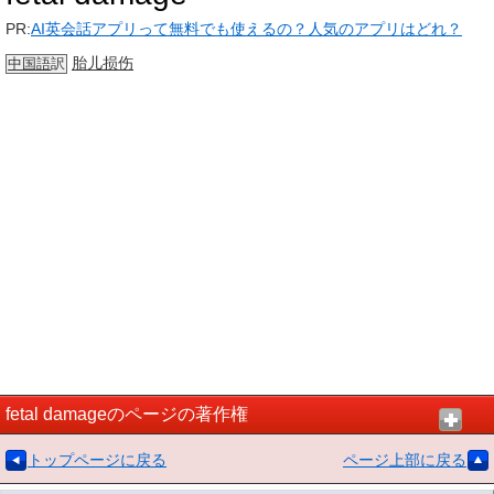
PR:
AI英会話アプリって無料でも使えるの？人気のアプリはどれ？
胎儿
损伤
中国語
訳
fetal damageのページの著作権
トップページに戻る
ページ上部に戻る