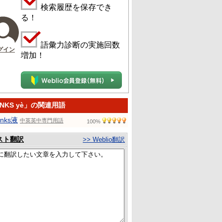
検索履歴を保存でき
る！
語彙力診断の実施回数
グイン
増加！
NKS yè」の関連用語
nks液
中英英中専門用語
100%
スト翻訳
>> Weblio翻訳