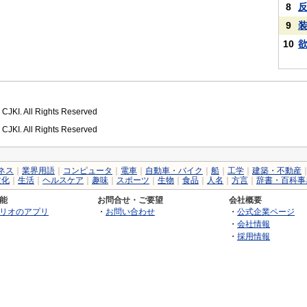
8
9
10
 CJKI. All Rights Reserved
 CJKI. All Rights Reserved
ネス
｜
業界用語
｜
コンピュータ
｜
電車
｜
自動車・バイク
｜
船
｜
工学
｜
建築・不動産
文化
｜
生活
｜
ヘルスケア
｜
趣味
｜
スポーツ
｜
生物
｜
食品
｜
人名
｜
方言
｜
辞書・百科事
能
お問合せ・ご要望
会社概要
リオのアプリ
・
お問い合わせ
・
公式企業ページ
・
会社情報
・
採用情報