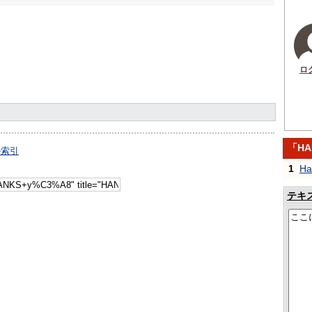
ロ
「HA
の索引
1
Ha
テキ