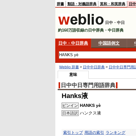
辞書
類語・対義語辞典
英和・和英辞典
日中
日中・中日
約160万語収録の日中辞典・中日辞典
日中・中日辞典
中国語例文
Weblio 辞書
>
日中中日辞典
>
日中中日専門用
意味
日中中日専門用語辞典
Hanks液
HANKS yè
ピンイン
ハンクス液
日本語訳
索引トップ
用語の索引
ランキング