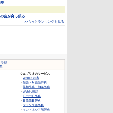
反差
装
欲の皮が突っ張る
>>もっとランキングを見る
｜
学問
典
ウェブリオのサービス
・
Weblio 辞書
・
類語・対義語辞典
・
英和辞典・和英辞典
・
Weblio翻訳
・
日中中日辞典
・
日韓韓日辞典
・
フランス語辞典
・
インドネシア語辞典