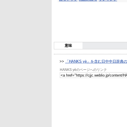
意味
>>
「HANKS yè」を含む日中中日辞典
HANKS yèのページへのリンク