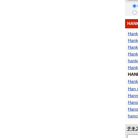
HAN
Hank 
Hank
Hank
Hank
hanko
Hank
HAN
Han
Han 
Hann
Hano
Hano
hanot
テキ