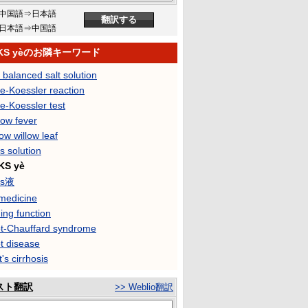
中国語⇒日本語
日本語⇒中国語
KS yèのお隣キーワード
balanced salt solution
e-Koessler reaction
e-Koessler test
ow fever
w willow leaf
s solution
KS yè
ks液
medicine
ing function
t-Chauffard syndrome
t disease
's cirrhosis
スト翻訳
>> Weblio翻訳