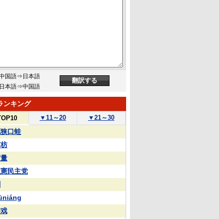
中国語⇒日本語
日本語⇒中国語
ランキング
▼
11～20
▼
21～30
TOP10
花狭口蛙
苏枋
実量
立憲民主党
蒯
ūniáng
游戏