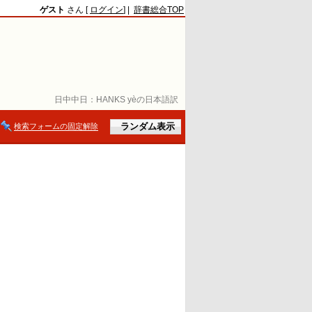
ゲスト
さん [
ログイン
] |
辞書総合TOP
日中中日：
HANKS yèの日本語訳
検索フォームの固定解除