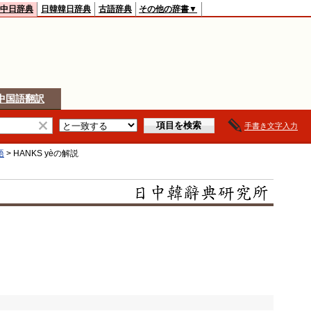
中日辞典
日韓韓日辞典
古語辞典
その他の辞書▼
中国語翻訳
手書き文字入力
語
>
HANKS yè
の解説