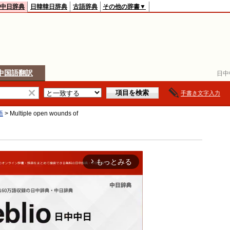
中日辞典
日韓韓日辞典
古語辞典
その他の辞書▼
中国語翻訳
日中
手書き文字入力
語
>
Multiple open wounds of
もっとみる
arrow_forward_ios