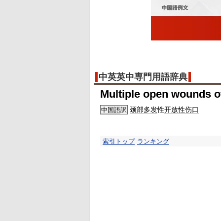
中英英中専門用語辞典
Multiple open wounds o
颈部
多发
性
开放性
伤口
中国語
訳
索引トップ
ランキング