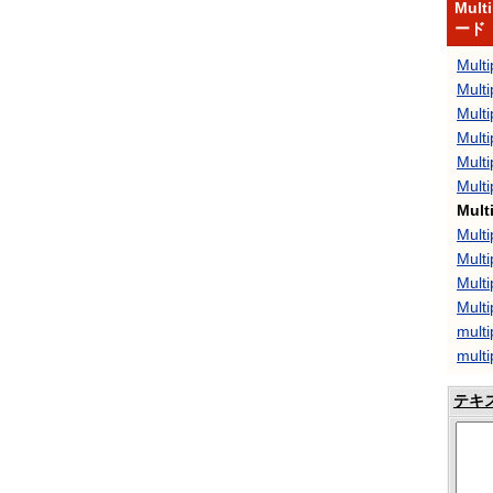
Mult
ード
Mult
Multi
Mult
Mult
Multi
Multi
Mult
Multi
Mult
Multi
Multi
multi
mult
テキ