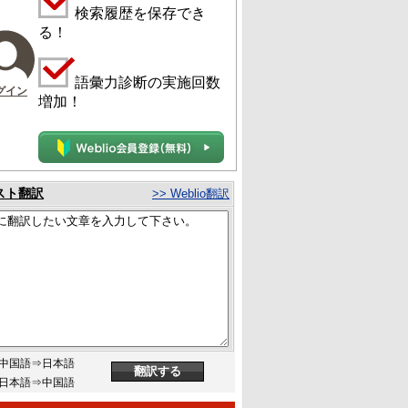
検索履歴を保存でき
る！
語彙力診断の実施回数
グイン
増加！
スト翻訳
>> Weblio翻訳
中国語⇒日本語
日本語⇒中国語