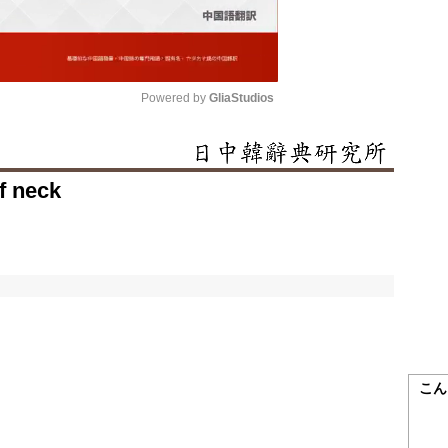
Powered by 
GliaStudios
Mute
f neck
こん