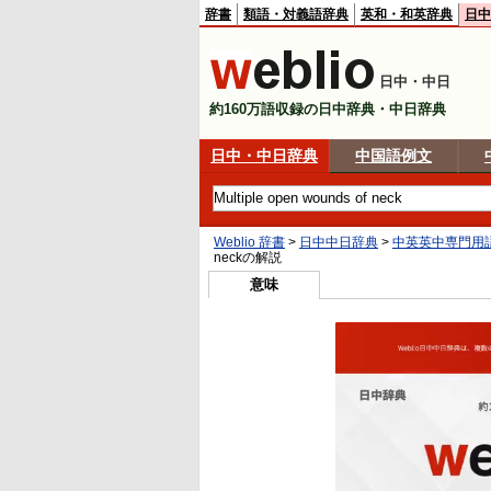
辞書
類語・対義語辞典
英和・和英辞典
日中
日中・中日
約160万語収録の日中辞典・中日辞典
日中・中日辞典
中国語例文
Weblio 辞書
>
日中中日辞典
>
中英英中専門用
neck
の解説
意味