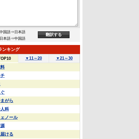
中国語⇒日本語
日本語⇒中国語
ランキング
▼
11～20
▼
21～30
TOP10
試料
ハチ
屋
泳ぐ
やまがら
婦人科
フェノール
同源
見届ける