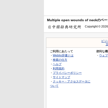
Multiple open wounds of neck
Copyright © 2026
ビジ
ご利用にあたって
便利な機
・
Weblio辞書とは
・
ウェブ
・
検索の仕方
・
ヘルプ
・
利用規約
・
プライバシーポリシー
・
サイトマップ
・
クッキー・アクセスデータに
ついて