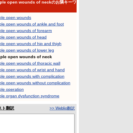
iple open wounds of neckのお隣キーワ
iple open wounds
ple open wounds of ankle and foot
iple open wounds of forearm
iple open wounds of head
ple open wounds of hip and thigh
ple open wounds of lower leg
iple open wounds of neck
ple open wounds of thoracic wall
iple open wounds of wrist and hand
ple open wounds with complication
ple open wounds without complication
ple operation
iple organ dysfunction syndrome
スト翻訳
>> Weblio翻訳