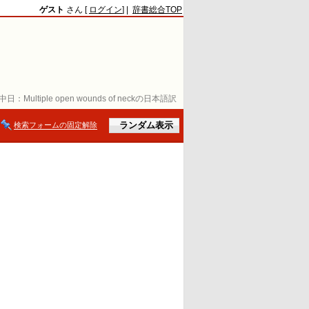
ゲスト
さん [
ログイン
] |
辞書総合TOP
中日：
Multiple open wounds of neckの日本語訳
検索フォームの固定解除