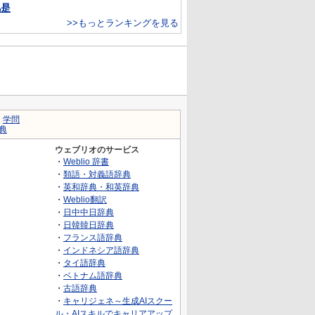
凡是
>>もっとランキングを見る
｜
学問
典
ウェブリオのサービス
・
Weblio 辞書
・
類語・対義語辞典
・
英和辞典・和英辞典
・
Weblio翻訳
・
日中中日辞典
・
日韓韓日辞典
・
フランス語辞典
・
インドネシア語辞典
・
タイ語辞典
・
ベトナム語辞典
・
古語辞典
・
キャリジェネ～生成AIスクー
ル・AIスキルでキャリアアップ