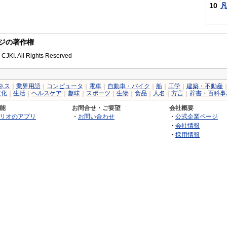
10
のページの著作権
 CJKI. All Rights Reserved
ネス
｜
業界用語
｜
コンピュータ
｜
電車
｜
自動車・バイク
｜
船
｜
工学
｜
建築・不動産
文化
｜
生活
｜
ヘルスケア
｜
趣味
｜
スポーツ
｜
生物
｜
食品
｜
人名
｜
方言
｜
辞書・百科事
能
お問合せ・ご要望
会社概要
リオのアプリ
・
お問い合わせ
・
公式企業ページ
・
会社情報
・
採用情報