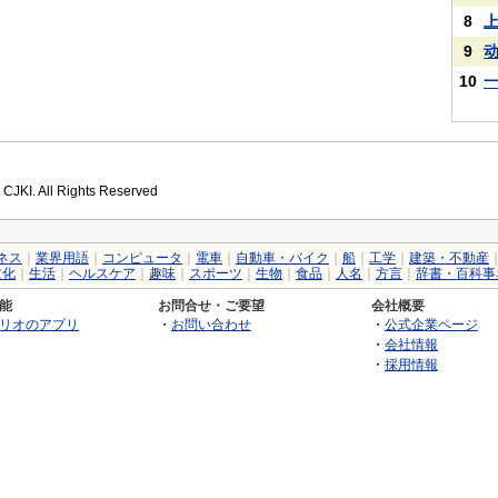
8
9
10
 CJKI. All Rights Reserved
ネス
｜
業界用語
｜
コンピュータ
｜
電車
｜
自動車・バイク
｜
船
｜
工学
｜
建築・不動産
文化
｜
生活
｜
ヘルスケア
｜
趣味
｜
スポーツ
｜
生物
｜
食品
｜
人名
｜
方言
｜
辞書・百科事
能
お問合せ・ご要望
会社概要
リオのアプリ
・
お問い合わせ
・
公式企業ページ
・
会社情報
・
採用情報