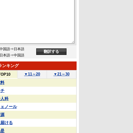
中国語⇒日本語
日本語⇒中国語
ランキング
▼
11～20
▼
21～30
TOP10
試料
ハチ
婦人科
フェノール
同源
見届ける
凡是