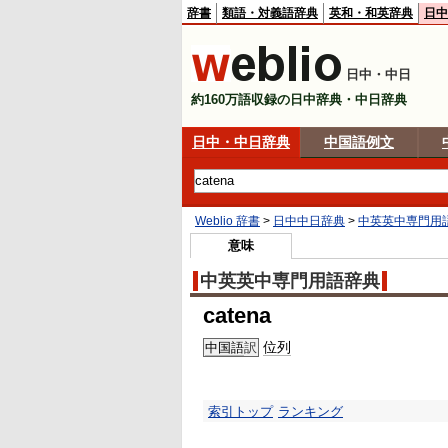
辞書
類語・対義語辞典
英和・和英辞典
日中
日中・中日
約160万語収録の日中辞典・中日辞典
日中・中日辞典
中国語例文
Weblio 辞書
>
日中中日辞典
>
中英英中専門用
意味
中英英中専門用語辞典
catena
位列
中国語
訳
索引トップ
ランキング