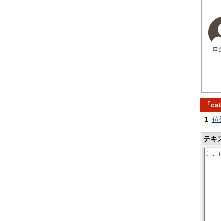
ロ
「ca
1
位
テキ