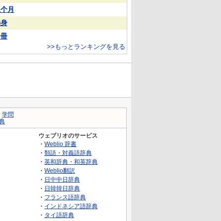
上个月
动身
一冊
>>もっとランキングを見る
｜
学問
典
ウェブリオのサービス
・
Weblio 辞書
・
類語・対義語辞典
・
英和辞典・和英辞典
・
Weblio翻訳
・
日中中日辞典
・
日韓韓日辞典
・
フランス語辞典
・
インドネシア語辞典
・
タイ語辞典