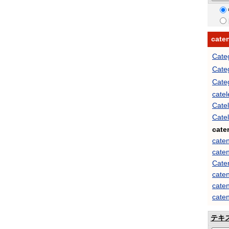
cat
Cat
Cat
Cat
catel
Catel
Cat
cate
cate
cate
Cate
cate
cate
caten
テキ