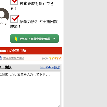
検索履歴を保存でき
る！
語彙力診断の実施回数
グイン
増加！
tena」の関連用語
列
中英英中専門用語
100%
スト翻訳
>> Weblio翻訳