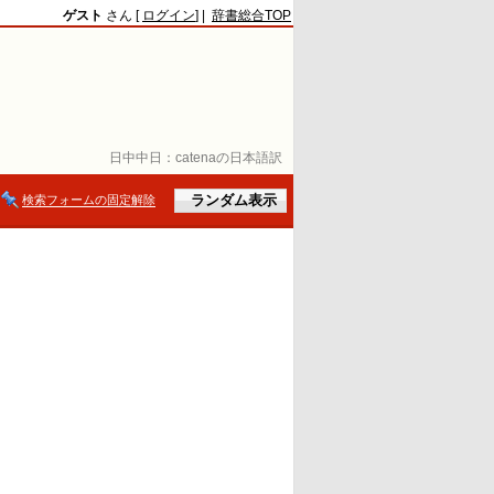
ゲスト
さん [
ログイン
] |
辞書総合TOP
日中中日：
catenaの日本語訳
検索フォームの固定解除