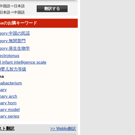
中国語⇒日本語
日本語⇒中国語
enaのお隣キーワード
egory:中国の民謡
egory:無関普門
egory:発生生物学
ectrotonus
l infant intelligence scale
ell婴儿智力等级
na
nabacterium
nary
nary arch
nary horn
nary model
ary series
スト翻訳
>> Weblio翻訳