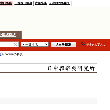
中日辞典
日韓韓日辞典
古語辞典
その他の辞書▼
中国語翻訳
手書き文字入力
語
>
catena
の解説