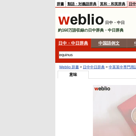
辞書
類語・対義語辞典
英和・和英辞典
日中
日中・中日
約160万語収録の日中辞典・中日辞典
日中・中日辞典
中国語例文
Weblio 辞書
>
日中中日辞典
>
中英英中専門用
意味