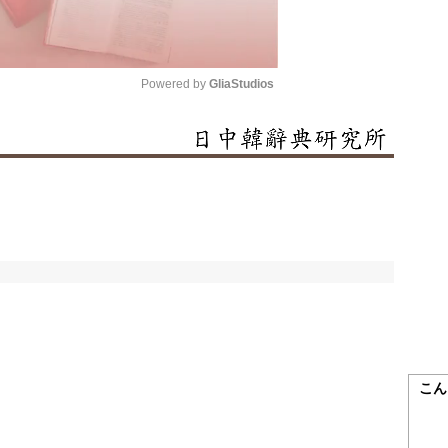
Powered by 
GliaStudios
Mute
こん