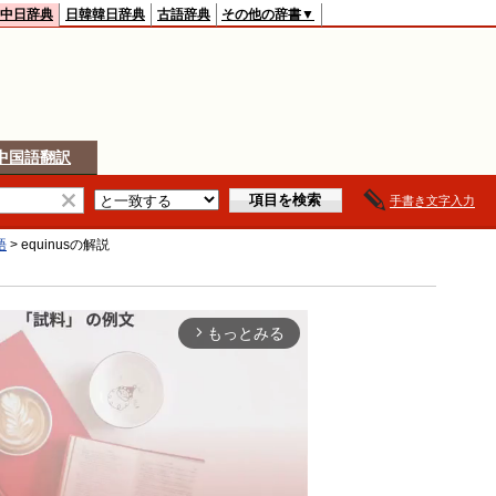
中日辞典
日韓韓日辞典
古語辞典
その他の辞書▼
中国語翻訳
手書き文字入力
語
>
equinus
の解説
もっとみる
arrow_forward_ios