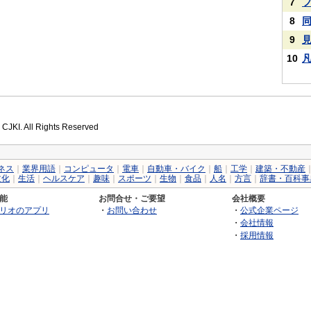
7
8
9
10
 CJKI. All Rights Reserved
ネス
｜
業界用語
｜
コンピュータ
｜
電車
｜
自動車・バイク
｜
船
｜
工学
｜
建築・不動産
文化
｜
生活
｜
ヘルスケア
｜
趣味
｜
スポーツ
｜
生物
｜
食品
｜
人名
｜
方言
｜
辞書・百科事
能
お問合せ・ご要望
会社概要
リオのアプリ
・
お問い合わせ
・
公式企業ページ
・
会社情報
・
採用情報