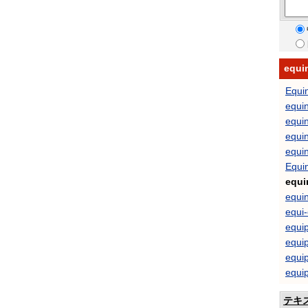
equ
Equin
equin
equi
equi
equi
Equin
equi
equi
equi-
equip
equi
equi
equi
テキ