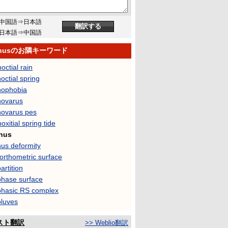
中国語⇒日本語
日本語⇒中国語
inusのお隣キーワード
octial rain
octial spring
nophobia
novarus
novarus pes
oxitial spring tide
nus
nus deformity
orthometric surface
artition
phase surface
phasic RS complex
pluves
スト翻訳
>> Weblio翻訳