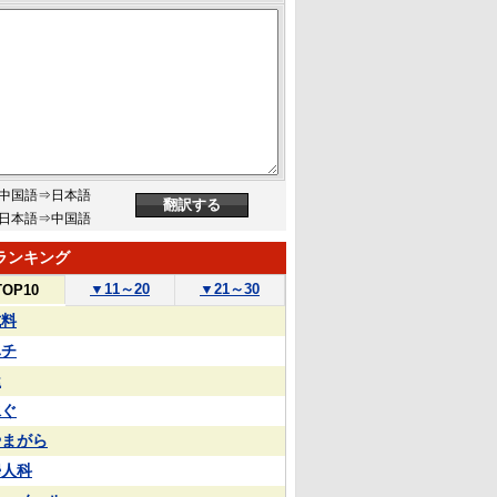
中国語⇒日本語
日本語⇒中国語
ランキング
▼
11～20
▼
21～30
TOP10
試料
ハチ
屋
泳ぐ
やまがら
婦人科