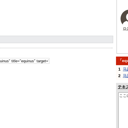
ロ
「eq
1
马
2
马
テキ