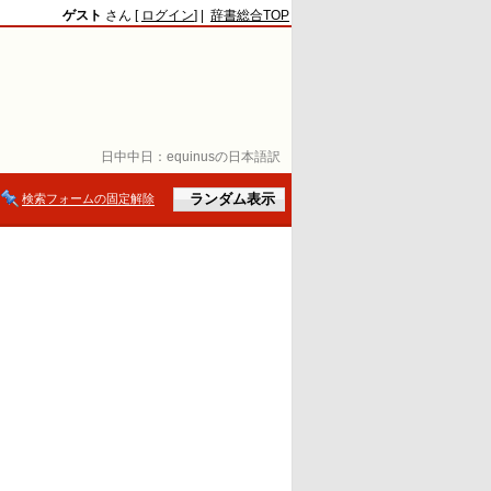
ゲスト
さん [
ログイン
] |
辞書総合TOP
日中中日：
equinusの日本語訳
検索フォームの固定解除