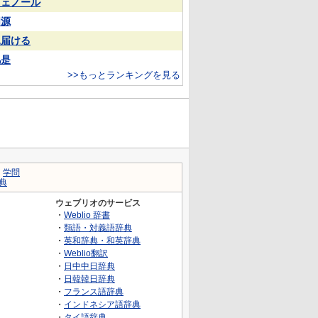
フェノール
同源
見届ける
凡是
>>もっとランキングを見る
｜
学問
典
ウェブリオのサービス
・
Weblio 辞書
・
類語・対義語辞典
・
英和辞典・和英辞典
・
Weblio翻訳
・
日中中日辞典
・
日韓韓日辞典
・
フランス語辞典
・
インドネシア語辞典
・
タイ語辞典