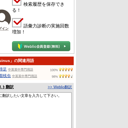
検索履歴を保存でき
る！
語彙力診断の実施回数
グイン
増加！
uinus」の関連用語
蹄足
中英英中専門用語
100%
圆线虫
中英英中専門用語
98%
スト翻訳
>> Weblio翻訳