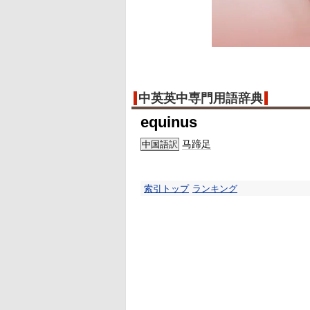
中英英中専門用語辞典
equinus
马蹄足
中国語
訳
索引トップ
ランキング