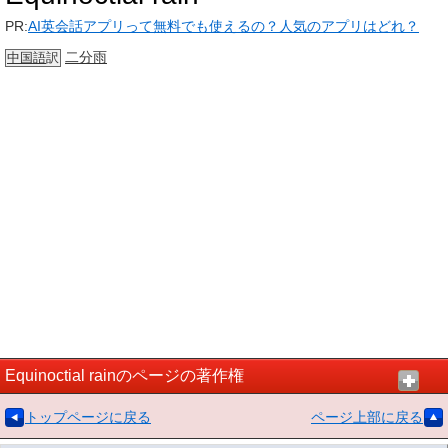
PR:
AI英会話アプリって無料でも使えるの？人気のアプリはどれ？
二分
雨
中国語
訳
Equinoctial rainのページの著作権
トップページに戻る
ページ上部に戻る