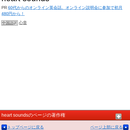
PR:
60代からのオンライン英会話。オンライン説明会に参加で初月
480円から！
心音
中国語
訳
heart soundsのページの著作権
トップページに戻る
ページ上部に戻る