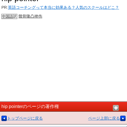
PR:
英語コーチングって本当に効果ある？人気のスクールはどこ？
髋骨
隆凸
挫伤
中国語
訳
hip pointerのページの著作権
トップページに戻る
ページ上部に戻る