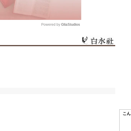
Powered by 
GliaStudios
Mute
こん