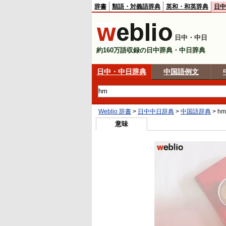
辞書
類語・対義語辞典
英和・和英辞典
日中
日中・中日
約160万語収録の日中辞典・中日辞典
日中・中日辞典
中国語例文
Weblio 辞書
>
日中中日辞典
>
中国語辞典
>
hm
意味