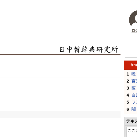
ロ
「h
1
噷
2
百
3
匫
4
白
5
フ
6
閽
テキ