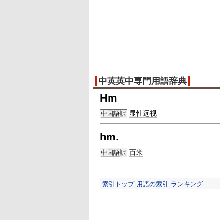
中英英中専門用語辞典
Hm
显性
远视
中国語
訳
hm.
百米
中国語
訳
索引トップ
用語の索引
ランキング