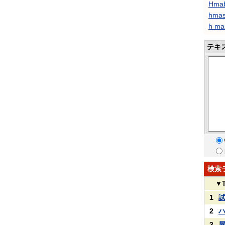
Hma
hma
h ma
テキ
検索
▼
1
2
3