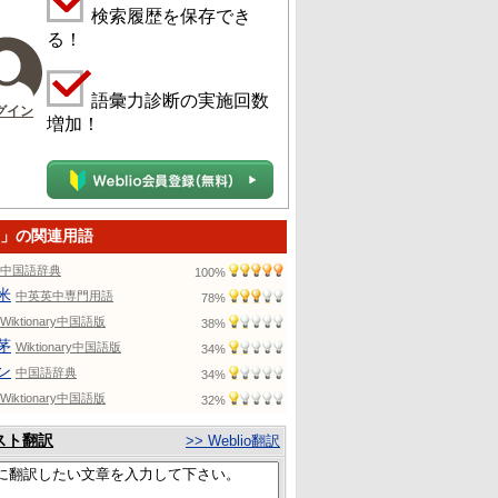
検索履歴を保存でき
る！
語彙力診断の実施回数
グイン
増加！
m」の関連用語
中国語辞典
100%
米
中英英中専門用語
78%
Wiktionary中国語版
38%
茅
Wiktionary中国語版
34%
ン
中国語辞典
34%
Wiktionary中国語版
32%
スト翻訳
>> Weblio翻訳