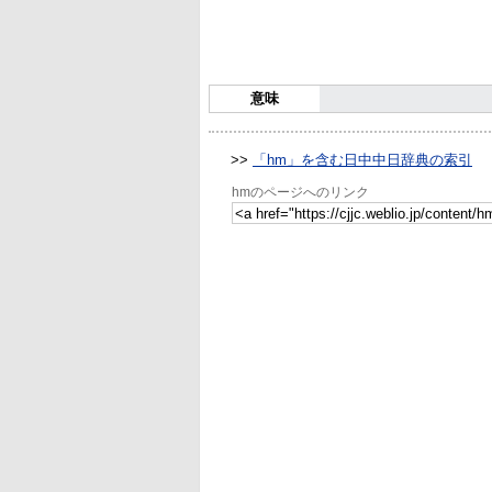
意味
>>
「hm」を含む日中中日辞典の索引
hmのページへのリンク