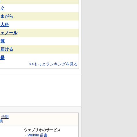
泳ぐ
やまがら
婦人科
フェノール
同源
見届ける
凡是
>>もっとランキングを見る
｜
学問
典
ウェブリオのサービス
・
Weblio 辞書