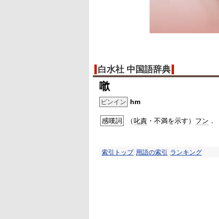
白水社 中国語辞典
噷
hm
ピンイン
感嘆詞
（
叱責
・不満を示す）
フン
．
索引トップ
用語の索引
ランキング