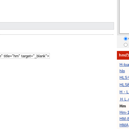
hm
H-lo
hlp
HL
HLS
H・
ＨＬ
Hm
Hm-
HM-
HMA