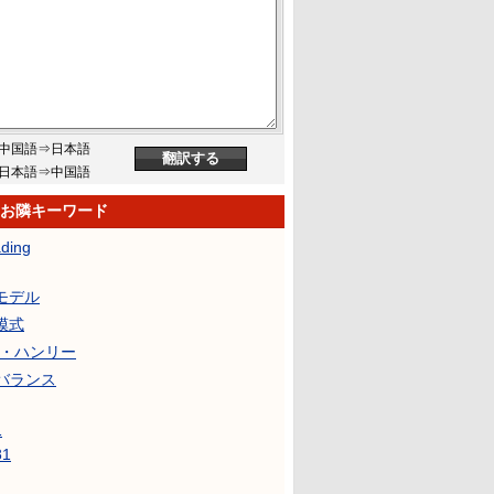
中国語⇒日本語
日本語⇒中国語
のお隣キーワード
ading
Sモデル
模式
L・ハンリー
バランス
1
81