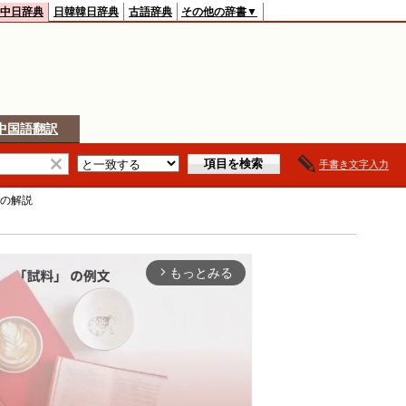
中日辞典
日韓韓日辞典
古語辞典
その他の辞書▼
中国語翻訳
手書き文字入力
の解説
もっとみる
arrow_forward_ios