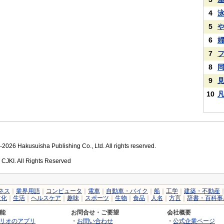
4
5
6
7
8
9
10
2026 Hakusuisha Publishing Co., Ltd. All rights reserved.
 CJKI. All Rights Reserved
ネス
｜
業界用語
｜
コンピュータ
｜
電車
｜
自動車・バイク
｜
船
｜
工学
｜
建築・不動産
文化
｜
生活
｜
ヘルスケア
｜
趣味
｜
スポーツ
｜
生物
｜
食品
｜
人名
｜
方言
｜
辞書・百科事
能
お問合せ・ご要望
会社概要
リオのアプリ
・
お問い合わせ
・
公式企業ページ