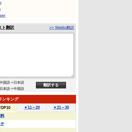
b
s
ser
スト翻訳
>> Weblio翻訳
中国語⇒日本語
日本語⇒中国語
ランキング
▼
11～20
▼
21～30
TOP10
試料
ハチ
屋