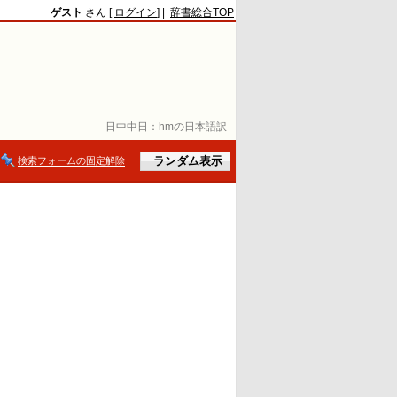
ゲスト
さん [
ログイン
] |
辞書総合TOP
日中中日：
hmの日本語訳
検索フォームの固定解除